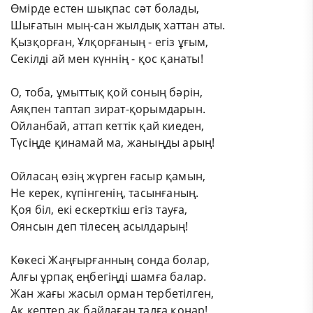
Өмірде естен шықпас сәт болады,
Шығатын мың-сан жылдық хаттан аты.
Қызқорған, Ұлқорғаның - егіз ұғым,
Секілді ай мен күннің - қос қанаты!
О, тоба, ұмыттық қой соның бәрін,
Аяқпен таптап зират-қорымдарын.
Ойланбай, аттап кеттік қай киеден,
Түсіңде қинамай ма, жаныңды арың!
Ойласаң өзің жүрген ғасыр қамын,
Не керек, күпінгенің, тасынғаның.
Қоя біл, екі ескерткіш егіз тауға,
Оянсын деп тілесең асылдарың!
Көкесі Жаңғырғанның сонда болар,
Алғы ұрпақ еңбегіңді шамға балар.
Жан жағы жасыл орман тербетілген,
Ақ кептер ақ байлаған талға қонар!