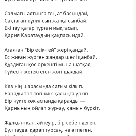
Салмағы алтынға тең ат басындай,
Сақтаған құпиясын жатқа сынбай.
Екі тау қатар тұрған иықтасып,
Қария Қаратаудың қақпасындай.
Аталған "Бір есік-тей" жері қандай,
Ес жиған жүрген жандар шөлі қанбай.
Құздиған қос өркешті мына шатқал,
Түйесін жетектеген жөгі шалдай.
Көзінің шарасында сағым кілкіп.
Барады топ-топ киік қалыңға үркіп.
Бір нүкте көк аспанда қараяды —
Қарнының ойлап жүр-ау, қамын бүркіт.
Жұлқынтқан, әйтеуір, бір себеп деген,
Бұл тауда, қарап тұрсаң, не өтпеген.