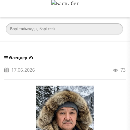
Өлеңдер
✍️
17.06.2026
73