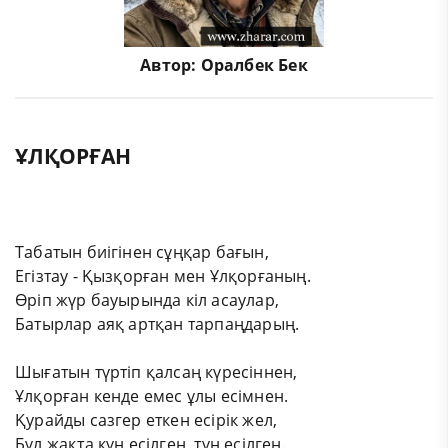
Автор:
Оралбек Бек
ҰЛҚОРҒАН
Табатын биігінен сұңқар бағын,
Егізтау - Қызқорған мен Ұлқорғаның.
Өріп жүр бауырында кіл асаулар,
Батырлар аяқ артқан тарпаңдарың.
Шығатын түртіп қалсаң күресіннен,
Ұлқорған кенде емес ұлы есімнен.
Қурайды сазгер еткен есірік жел,
Бұл жақта күн есілген, түн есілген.