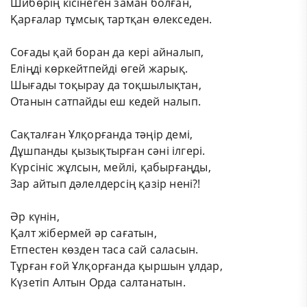
Шибөрің кісінеген заман болған,
Қарғалар тұмсық тартқан өлекседен.
Соғады қай боран да кері айналып,
Еліңді көркейтпейді өгей жарық.
Шығады тоқырау да тоқшылықтан,
Отанын сатпайды еш кедей налып.
Сақталған Ұлқорғанда тәңір демі,
Дұшпанды қызықтырған сәні ілгері.
Күрсініс жұлсын, мейлі, қабырғаңды,
Зар айтып дәлелдерсің қазір нені?!
Әр күнін,
Қалт жібермей әр сағатын,
Етпестен көзден таса сай саласын.
Тұрған ғой Ұлқорғанда қыршын ұлдар,
Күзетіп Алтын Орда салтанатын.