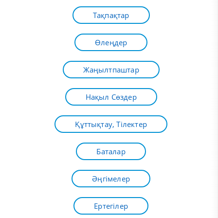
Тақпақтар
Өлеңдер
Жаңылтпаштар
Нақыл Сөздер
Құттықтау, Тілектер
Баталар
Әңгімелер
Ертегілер