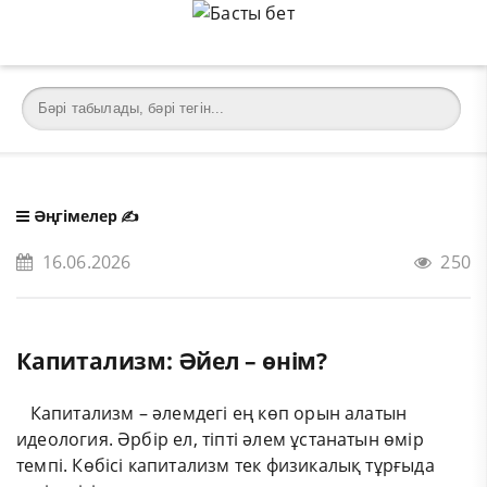
Әңгімелер
✍️
16.06.2026
250
Капитализм: Әйел – өнім?
Капитализм – әлемдегі ең көп орын алатын
идеология. Әрбір ел, тіпті әлем ұстанатын өмір
темпі. Көбісі капитализм тек физикалық тұрғыда