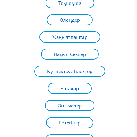
Тақпақтар
Өлеңдер
Жаңылтпаштар
Нақыл Сөздер
Құттықтау, Тілектер
Баталар
Әңгімелер
Ертегілер