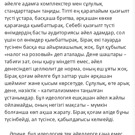
әйелге адамға комплекстер мен сұлулық
стандарттарын таңиды. Тіпті ең қарапайым қызғылт
түсті ұстара, басқаша бритва, әрқашан көкке
қарағанда қымбаттырақ. Себебі қызғылт түсті
өнімдердің басты аудиториясы әйел адамдар, сол
үшін ол өнімдер қымбаттырақ. Бірақ екі тауарда
түсінен басқа еш айырмашылық жоқ. Бұл құбылыс
«налог на розовый» деп аталады. Дене шаштары –
табиғи зат, оны қыру міндетті емес, әйел
денесіндегі целлюлит де норма, оның еш ұяты жоқ.
Бірақ қоғам әйелге бұл заттар үшін әрқашан
шейминг және қысым көрсетуде. Сұлулық, өте арық
дене, нәзіктік – капитализммен таңылған
ұстанымдар. Бұл идеология ешқашан әйел жайлы
ойламайды, оның негізгі мақсаты – мүмкін
болғанша көп ақша жарату. Бірақ қоғам әліде бұны
түсінбейді, ал түсінсе, қабылдағысы келмейді.
Әрине, бұл идеология тек әйелдерге ғана емес,