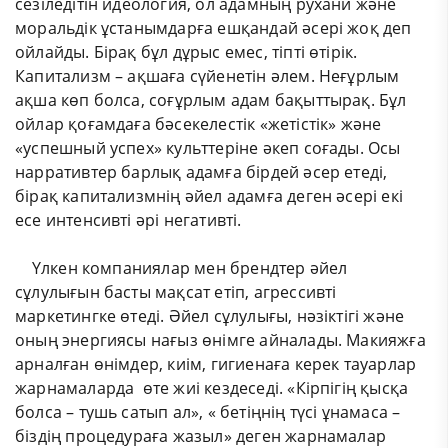
сезіледітін идеология, ол адамның рухани және
моральдік ұстанымдарға ешқандай әсері жоқ деп
ойлайды. Бірақ бұл дұрыс емес, тіпті өтірік.
Капитализм – ақшаға сүйенетін әлем. Неғұрлым
ақша көп болса, соғұрлым адам бақыттырақ. Бұл
ойлар қоғамдаға бәсекелестік «жетістік» және
«успешный успех» культтеріне әкеп соғады. Осы
нарративтер барлық адамға бірдей әсер етеді,
бірақ капитализмнің әйел адамға деген әсері екі
есе интенсивті әрі негативті.
Үлкен компаниялар мен брендтер әйел
сұлулығын басты мақсат етіп, агрессивті
маркетингке өтеді. Әйел сұлулығы, нәзіктігі және
оның энергиясы нағыз өнімге айналады. Макияжға
арналған өнімдер, киім, гигиенаға керек тауарлар
жарнамаларда өте жиі кездеседі. «Кірпігің қысқа
болса – тушь сатып ал», « бетіңнің түсі ұнамаса –
біздің процедураға жазыл» деген жарнамалар