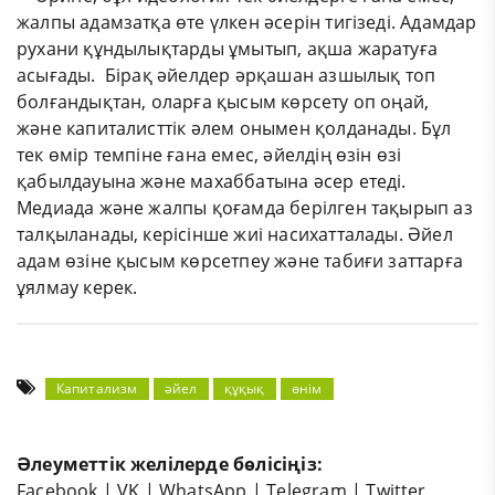
жалпы адамзатқа өте үлкен әсерін тигізеді. Адамдар
рухани құндылықтарды ұмытып, ақша жаратуға
асығады. Бірақ әйелдер әрқашан азшылық топ
болғандықтан, оларға қысым көрсету оп оңай,
және капиталисттік әлем онымен қолданады. Бұл
тек өмір темпіне ғана емес, әйелдің өзін өзі
қабылдауына және махаббатына әсер етеді.
Медиада және жалпы қоғамда берілген тақырып аз
талқыланады, керісінше жиі насихатталады. Әйел
адам өзіне қысым көрсетпеу және табиғи заттарға
ұялмау керек.
Капитализм
әйел
құқық
өнім
Әлеуметтік желілерде бөлісіңіз:
Facebook
|
VK
|
WhatsApp
|
Telegram
|
Twitter