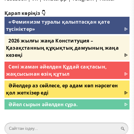
Қарап көріңіз 👇
«Феминизм туралы қалыптасқан қате
түсініктер»
ᐈ
2026 жылғы жаңа Конституция –
Қазақстанның құқықтық дамуының жаңа
кезеңі
ᐈ
Сені жаман әйелден Құдай сақтасын,
жақсысынан өзің құтыл
ᐈ
Әйелдер аз сөйлесе, ер адам көп нәрсеген
қол жеткізер еді
ᐈ
Әйел сырын әйелден сұра.
ᐈ