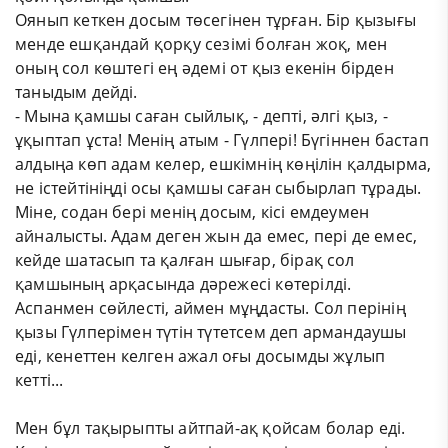
Оянып кеткен досым төсегінен тұрған. Бір қызығы
менде ешқандай қорқу сезімі болған жоқ, мен
оның сол көштегі ең әдемі от қыз екенін бірден
таныдым дейді.
- Мына қамшы саған сыйлық, - депті, әлгі қыз, -
ұқыптап ұста! Менің атым - Гүлпері! Бүгіннен бастап
алдыңа көп адам келер, ешкімнің көңілін қалдырма,
не істейтініңді осы қамшы саған сыбырлап тұрады.
Міне, содан бері менің досым, кісі емдеумен
айналысты. Адам деген жын да емес, пері де емес,
кейде шатасып та қалған шығар, бірақ сол
қамшының арқасында дәрежесі көтерілді.
Аспанмен сөйлесті, аймен мұңдасты. Сол перінің
қызы Гүлперімен түтін түтетсем деп армандаушы
еді, кенеттен келген ажал оғы досымды жұлып
кетті...
Мен бұл тақырыпты айтпай-ақ қойсам болар еді.