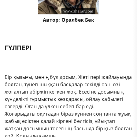
Автор:
Оралбек Бек
ГҮЛПЕРІ
Бір қызығы, менің бұл досым, Жеті пері жайлауында
болған, түнеп шыққан басқалар секілді өзін өзі
жоғалтып әбіржіп кеткен жоқ. Есесіне досымның
күнделікті тұрмыстық көзқарасы, ойлау қабылеті
өзгерді. Оған да үлкен себеп бар еді.
Жоғарыдағы оқиғадан біраз күннен соң таңға жуық
жабық есіктен қалай кіргені белгісіз, ұйықтап
жатқан досымның төсегінің басында бір қыз болған
қой. Қолында қамшы.