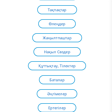
Тақпақтар
Өлеңдер
Жаңылтпаштар
Нақыл Сөздер
Құттықтау, Тілектер
Баталар
Әңгімелер
Ертегілер