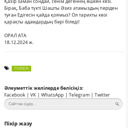
Қазір заман сондай, сенім дегеннің өшкен кезі.
Бірақ, Баба түкті Шашты Әзиз атамыздың періден
туған Едігесін қайда қоямыз? Ол тарихты көзі
қарақты адамдардың бәрі біледі!
ОРАЛ АТА
18.12.2024 ж.
ГҮЛПЕРІ
Әлеуметтік желілерде бөлісіңіз:
Facebook
|
VK
|
WhatsApp
|
Telegram
|
Twitter
Пікір жазу