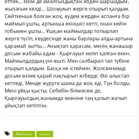
етпек... Өзім де амалсыздықтан әбден шаршадым,
жылағым келді... Шоңқиып жерге отырып қалдым.
Сөйткенше болған жоқ, әудем жерден аспанға бір
маймыл ұшты, артынша екіншісі кетті, онан кейін
тобымен ұшты... Ұшқан маймылдар топырлап
жерге түсіп, кеудесінде жаны барлары алды-артына
қарамай зытты... Анықтап қарасам, менің жанашыр
досым жабайы адам - Қырғауыл келіп қалған екен.
Маймылдардың үні өшті. Мен салбырап тал түбіне
отырып қалдым. Басқа не істеймін. Жолсөмкемді
досым өзіме қарай лақтырып жіберді. Өзі алыстап
кетпеді. Менде жүруге шама да жоқ еді. Түн болды.
Мені ұйқы қысты. Себебін білмесем де,
Қырғауылдың жанымда екеніне таң қалып жатып
ұйықтап кетіппін.
Маймыл
соғыс