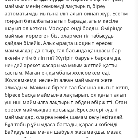
маймыл менің сөмкемді лақтырып, біреуі
автоматымды иығына іліп алып ойнап жүр. Есегім
тоңқып беталбаты зытып барады, атым көсіле
шауып ол кеткен. Масқара енді болды. Өмірінде
маймыл көрмеген біз, олармен тіл табысуды
қайдан білейік. Алысырақта шоқиып ересек
маймылдар да отыр, тал басында қаншасы бар
екенін итім біліп пе? Жүгіріп баруын барсам да,
нендей әрекет жасарыма миым жетпей қатты
састым. Маған ең қымбаты жолсөмкем еді.
Жолсөмкемді иеленіп алған маймылға жете
алмадым. Маймыл біресе тал басына шығып кетіп,
біресе басқа маймылға лақтырып, ол қағып алып
үшінші маймылға лақтырып әбден әбіржітті. Оған
ересек маймылдар қосылды. Ересектері күшті
маймылдар, оларға менің шамам келуі екіталай.
Бұл тобыр ұйымдаса бастады, қарасы көбейді.
Байқауымша маған шабуыл жасамақшы, мазақ