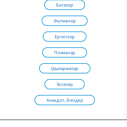
Баталар
Әңгімелер
Ертегілер
Поэмалар
Шығармалар
Эсселер
Анекдот, Әзілдер