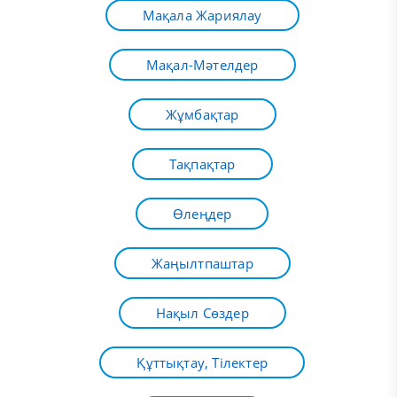
Мақала Жариялау
Мақал-Мәтелдер
Жұмбақтар
Тақпақтар
Өлеңдер
Жаңылтпаштар
Нақыл Сөздер
Құттықтау, Тілектер