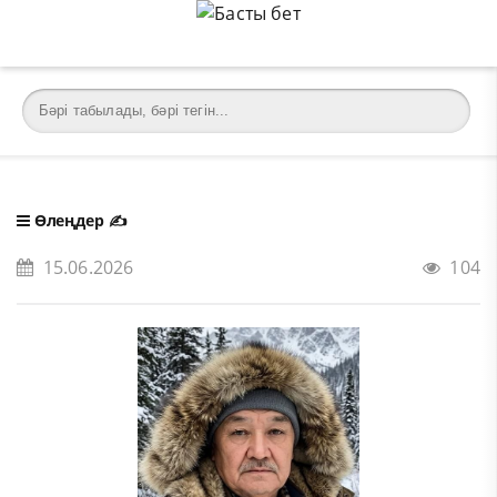
Өлеңдер
✍️
15.06.2026
104