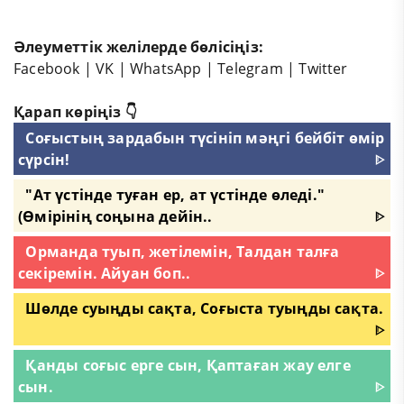
Әлеуметтік желілерде бөлісіңіз:
Facebook
|
VK
|
WhatsApp
|
Telegram
|
Twitter
Қарап көріңіз 👇
Соғыстың зардабын түсініп мәңгі бейбіт өмір
сүрсін!
ᐈ
"Ат үстінде туған ер, ат үстінде өледі."
(Өмірінің соңына дейін..
ᐈ
Орманда туып, жетілемін, Талдан талға
секіремін. Айуан боп..
ᐈ
Шөлде суыңды сақта, Соғыста туыңды сақта.
ᐈ
Қанды соғыс ерге сын, Қаптаған жау елге
сын.
ᐈ