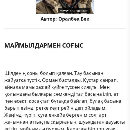
Автор:
Оралбек Бек
МАЙМЫЛДАРМЕН СОҒЫС
Шілденің соңы болып қалған. Тау басынан
жайуатқа түстік. Орман басталды. Құстар сайрап,
айнала мамыражай күйге түскен сияқты. Мен
қолымдағы былғары сөмкемді тал басына іліп, ат
пен есекті қосақтап бұтаққа байлап, бұлақ басына
барып өзімді ретке келтірейін деп ойладым.
Жеңімді түріп, суға еңкейе бергенім сол, арт
жағымнан аттың пысқырғанын, шуылдаған дауысты
есітіп, мойнымды бұрдым. Қарасам бір топ ұсақ