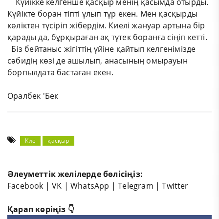
​ ​ ​ ​ Күйікке келгенше қасқыр менің қасымда отырды.
Күйікте боран тіпті ұлып тұр екен. Мен қасқырды
көліктен түсіріп жібердім. Киелі жануар артына бір
қарады да, бұрқыраған ақ түтек боранға сіңіп кетті.
​ ​ Біз бейтаныс жігіттің үйіне қайтып келгенімізде
сәбидің көзі де ашылып, анасының омырауын
борпылдата бастаған екен.
Оралбек 'Бек
Кие
қасқыр
Әлеуметтік желілерде бөлісіңіз:
Facebook
|
VK
|
WhatsApp
|
Telegram
|
Twitter
Қарап көріңіз 👇