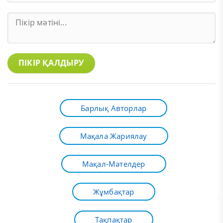
ПІКІР ҚАЛДЫРУ
Барлық Авторлар
Мақала Жариялау
Мақал-Мәтелдер
Жұмбақтар
Тақпақтар