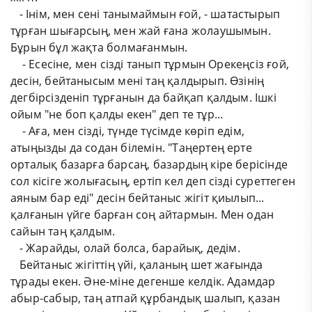
​ ​ ​ - Інім, мен сені танымаймын ғой, - шатастырып
тұрған шығарсың, мен жай ғана жолаушымын.
Бұрын бұл жақта болмағанмын.
​ ​ ​ ​ - Есесіне, мен сізді танып тұрмын Орекеңсіз ғой,
десін, бейтанысым мені таң қалдырып. Өзінің
дегбірсізденіп тұрғанын да байқап қалдым. Ішкі
ойым "не боп қалды екен" деп те тұр...
​ ​ ​ ​ - Аға, мен сізді, түнде түсімде көріп едім,
атыңызды да содан білемін. "Таңертең ерте
орталық базарға барсаң, базардың кіре берісінде
сол кісіге жолығасың, ертіп кел деп сізді суреттеген
аяным бар еді" десін бейтаныс жігіт қиылып...
қалғанын үйге барған соң айтармын. Мен одан
сайын таң қалдым.
​ ​ ​ - Жарайды, олай болса, барайық, дедім.
​ ​ ​ Бейтаныс жігіттің үйі, қаланың шет жағында
тұрады екен. Әне-міне дегенше келдік. Адамдар
абыр-сабыр, таң атпай құрбандық шалып, қазан