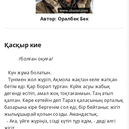
Автор:
Оралбек Бек
Қасқыр кие
​ ​ ​ ​ ​ ​ ​ ​ ​ ​ ​ ​ ​/болған оқиға/
​ ​ ​ Күн жұма болатын.
​ ​ ​ Түнімен жол жүріп, Ақмола жақтан келе жатқан
бетім еді. Қар борап тұрған. Күйік асуы жабық
дегенді есітіп, амал жоқ тоқтағанмын. Таң атып
қалған. Көре кетейін деп Тараз қаласының орталық
базарына кіре бергенім сол еді, бір бейтаныс жігіт
жылыұшырай қолын созды. Амандастық.
​ ​ - Аға, үйге жүріңіз, сізді күтіп тұр едім, - деді әлгі
жігіт.