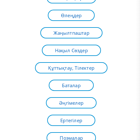
Өлеңдер
Жаңылтпаштар
Нақыл Сөздер
Құттықтау, Тілектер
Баталар
Әңгімелер
Ертегілер
Поэмалар