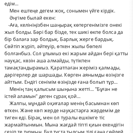
едім...
​ ​ ​ ​ Мен ештеңе дегем жоқ, сонымен үйге кірдік.
​ ​ ​ ​ Әңгіме былай екен:
​ ​ ​ -Аға, келініңізбен шаңырақ көтергенімізге онекі
жыл болды. Бәрі бар бізде, тек шикі өкпе болса да
бір балаға зар болдық. Барлық жерге бардық.
Сөйтіп жүріп, әйтеуір, өткен жылы бөпелі
болғанбыз. Сол ұлымыз екі жарым айдан бері қатты
науқас, көзін аша алмайды, түтікпен
тамақтандырамыз. Қаратпаған жеріміз қалмады,
дәрігерлер де шаршады. Көрген аянымды өзіңізге
айттым. Ендігі сенімім өзіңізде ғана болып тұр...
​ ​ ​ ​ Менің таң қалысым шыңына жетті... "Бұған не
істей аламын" деген сұрақ қой...
​ ​ ​ ​ Жалпы, мұндай оқиғалар менің басымнан көп
өткен. Және көп жерде науқастарға жәрдемім де
тиген еді. Бірақ, мен ол туралы ешкімге тіс
жармайтынмын. Мына жағдай тіпті қиын екендігін
сезіп те тұрмын. Бұл тұста тылсым тілі ғана сөйлей