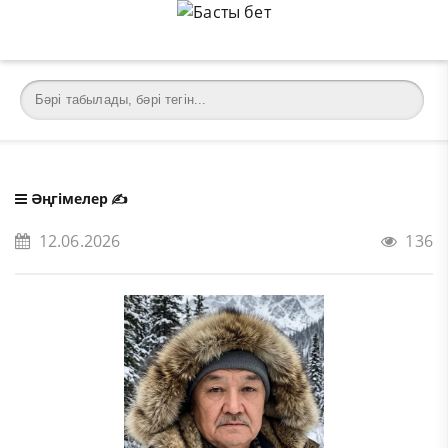
Әңгімелер
✍️
12.06.2026
136