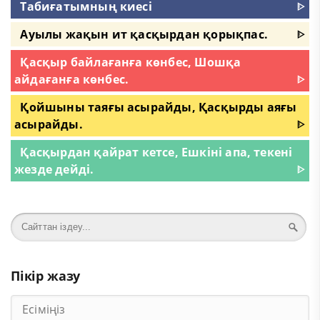
Табиғатымның киесі
ᐈ
Ауылы жақын ит қасқырдан қорықпас.
ᐈ
Қасқыр байлағанға көнбес, Шошқа
айдағанға көнбес.
ᐈ
Қойшыны таяғы асырайды, Қасқырды аяғы
асырайды.
ᐈ
Қасқырдан қайрат кетсе, Ешкіні апа, текені
жезде дейді.
ᐈ
Пікір жазу