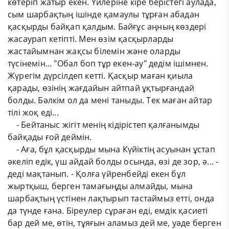
көтеріп жатыр екен. Үйлеріне кіре берістегі аулада,
сым шарбақтың ішінде қамаулы тұрған абадан
қасқырды байқап қалдым. Байғұс аңның көздері
жасаурап кетіпті. Мен өзім қасқырларды
жастайымнан жақсы білемін және оларды
түсінемін... "Обал боп тұр екен-ау" дедім ішімнен.
Жүрегім дүрсілдеп кетті. Қасқыр маған қиыла
қарады, өзінің жағдайын айтпай ұқтырғандай
болды. Бәлкім ол да мені таныды. Тек маған айтар
тілі жоқ еді...
​ ​ ​ ​ - Бейтаныс жігіт менің кідірістеп қалғанымды
байқады ғой деймін.
​ ​ ​ ​ - Аға, бұл қасқырды мына Күйіктің асуынан ұстап
әкеліп едік, үш айдай болды осында, өзі де зор, ә... -
деді мақтанып.​ - Қолға үйренбейді екен бұл
жыртқыш, берген тамағыңды алмайды, мына
шарбақтың үстінен лақтырып тастаймыз етті, онда
да түнде ғана. Біреулер сұраған еді, емдік қасиеті
бар дей ме, өтін, тұяғын аламыз дей ме, уәде берген