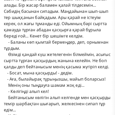
алады. Бір жасар баламен қалай тілдесемін...
Сәбидің басынан сипадым. Маңдайынан шып-шып
тер шыққанын байқадым. Ары қарай не істеуім
керек, ол жағы тұманды еді. Ойымның бәрі сыртта
қамауда тұрған абадан қасқырға қарай бұрыла
береді ғой... Кенет бір шешімге келдім.
​ ​ ​ ​ - Баланы көп қымтай бермеңдер, деп, орнымнан
тұрдым.
​ ​ ​ ​ Өзімді қандай күш жетелегенін білмеймін, асығыс
сыртта тұрған қасқырдың жанына келейін. Не боп
қалды деп бейтанысым менің қасыма жүгіріп келді.
​ ​ ​ - Босат, мына қасқырды! - дедім.
​ ​ ​ - Аға, былайырақ тұрыңызшы, майып боларсыз!
​ ​ ​ ​ Менің оны тыңдауға шамам жоқ еді...
​ ​ ​ ​ - Көлігіңді алып кел!
​ ​ ​ ​ Бейтанысым көлігін алып келгенде мен қасқырды
темір шарбақтан шығарып, желкесінен сипап тұр
едім...