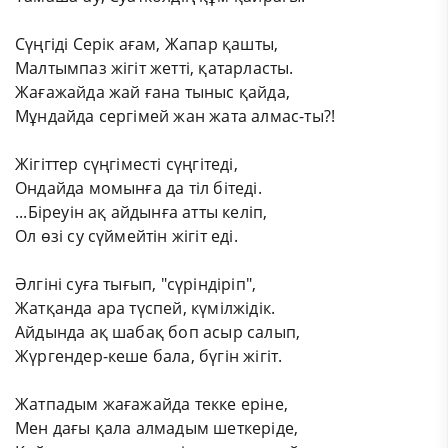
Сүңгіді Серік ағам, Жапар қашты,
Малтымпаз жігіт жетті, қатарласты.
Жағажайда жай ғана тыныс қайда,
Мұндайда сергімей жан жата алмас-ты?!
Жігіттер сүңгіместі сүңгітеді,
Ондайда момынға да тіл бітеді.
...Біреуін ақ айдынға атты келіп,
Ол өзі су сүймейтін жігіт еді.
Әлгіні суға тығып, "сүріндіріп",
Жатқанда ара түспей, күмілжідік.
Айдында ақ шабақ боп асыр салып,
Жүргендер-кеше бала, бүгін жігіт.
Жатпадым жағажайда текке еріне,
Мен дағы қала алмадым шеткеріде,