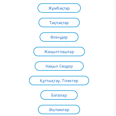
Жұмбақтар
Тақпақтар
Өлеңдер
Жаңылтпаштар
Нақыл Сөздер
Құттықтау, Тілектер
Баталар
Әңгімелер