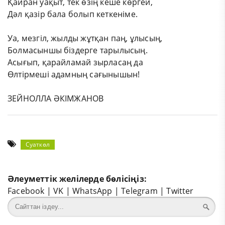
Қайран уақыт, тек өзің кеше көргей,
Дәл қазір бала болып кеткеніме.
Уа, мезгіл, жылды жұтқан паң, ұлысың,
Болмасыншы біздерге тарылысың.
Асығып, қарайламай зырласаң да
Өлтірмеші адамның сағынышын!
ЗЕЙНОЛЛА ӘКІМЖАНОВ
Суаткөл
Әлеуметтік желілерде бөлісіңіз:
Facebook
|
VK
|
WhatsApp
|
Telegram
|
Twitter