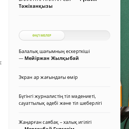
Тәжіханқызы
ӘҢГІМЕЛЕР
Балалық шағымның ескерткіші
—
Мейіржан Жылқыбай
с
Экран ар жағындағы өмір
Бүгінгі журналистің тіл мәдениеті,
сауаттылық әдебі және тіл шеберлігі
Жаңарған саябақ – халық игілігі
—
Мергенбай Гүлсезім