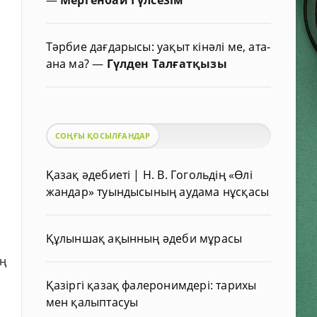
Тәрбие дағдарысы: уақыт кінәлі ме, ата-
ана ма?
—
Гүлден Талғатқызы
СОҢҒЫ ҚОСЫЛҒАНДАР
Қазақ әдебиеті | Н. В. Гогольдің «Өлі
жандар» туындысының аудама нұсқасы
Құлыншақ ақынның әдеби мұрасы
ң
Қазіргі қазақ фалеронимдері: тарихы
мен қалыптасуы