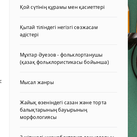
Қой сүтінің құрамы мен қасиеттері
Қытай тіліндегі негізгі сөзжасам
әдістері
Мұхтар Әуезов - фольклортанушы
(қазақ фольклористикасы бойынша)
і
с
Мысал жанры
Жайық өзеніндегі сазан және торта
балықтарының бауырының
морфологиясы