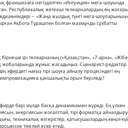
ық франшизаға негізделген «Интуиция» мега-шоуында
рған. Республикалық жетекші телеарналардың ең жоғар
медиаөнімдері – «Жаңа жылдық түнгі мега-шоуларының
ырған Ақбота Тұрашпен болған мазмұнды сұхбатты
 бірнеше ірі телеарнаның («Қазақстан», «7-арна», «Жібе
 жобаларында жұмыс жасадыңыз. Сценарист-редактор
ің эфирдегі нағыз тірі шоуға айналу процесіндегі ең
 импровизацияға қаншалықты орын беріледі?
эфирде бәрі мүлде басқа динамикамен жүреді. Ең үлкен
ясын, энергиясын жоғалтпай, тірі форматқа айналдыру
здығы, техникалық өзгерістер, қатысушылардың көңіл-күй
процесске тікелей әсер етеді.