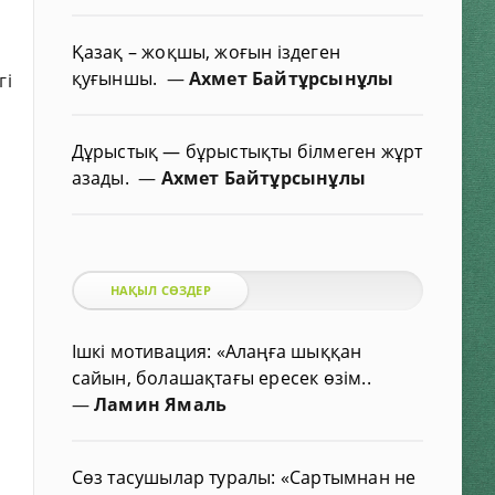
Қазақ – жоқшы, жоғын іздеген
қуғыншы.
—
Ахмет Байтұрсынұлы
гі
Дұрыстық — бұрыстықты білмеген жұрт
азады.
—
Ахмет Байтұрсынұлы
НАҚЫЛ СӨЗДЕР
Ішкі мотивация: «Алаңға шыққан
сайын, болашақтағы ересек өзім..
—
Ламин Ямаль
и
Сөз тасушылар туралы: «Сартымнан не