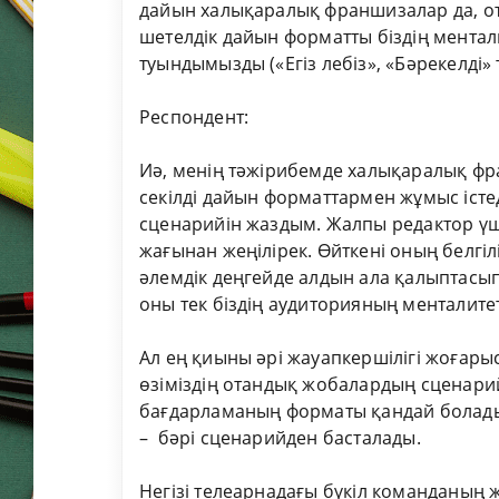
дайын халықаралық франшизалар да, от
шетелдік дайын форматты біздің ментал
туындымызды («Егіз лебіз», «Бәрекелді» 
Респондент:
Иә, менің тәжірибемде халықаралық ф
секілді дайын форматтармен жұмыс іст
сценарийін жаздым. Жалпы редактор үші
жағынан жеңілірек. Өйткені оның белгі
әлемдік деңгейде алдын ала қалыптасып
оны тек біздің аудиторияның менталитет
Ал ең қиыны әрі жауапкершілігі жоғары
өзіміздің отандық жобалардың сценарийі
бағдарламаның форматы қандай болады,
– бәрі сценарийден басталады.
Негізі телеарнадағы бүкіл команданың