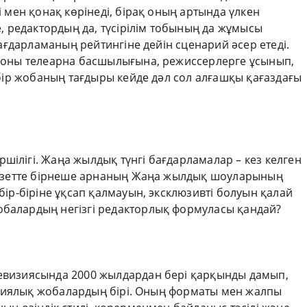
 мен қонақ көрінеді, бірақ оның артында үлкен
е, редактордың да, түсірілім тобының да жұмысы
бағдарламаның рейтингіне дейін сценарий әсер етеді.
 оны телеарна басшылығына, режиссерлерге ұсынып,
 бір жобаның тағдыры кейде дәл сол алғашқы қағаздағы
ілігі. Жаңа жылдық түнгі бағдарламалар – кез келген
 мезетте бірнеше арнаның Жаңа жылдық шоуларының
бір-біріне ұқсап қалмауын, эксклюзивті болуын қалай
балардың негізгі редакторлық формуласы қандай?
евизиясында 2000 жылдардан бері қарқынды дамып,
визиялық жобалардың бірі. Оның форматы мен жалпы