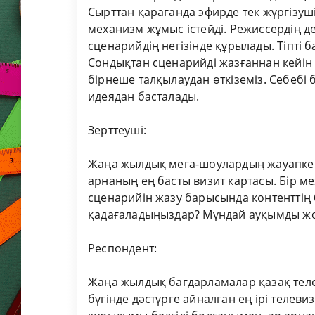
Сырттан қарағанда эфирде тек жүргізуші
механизм жұмыс істейді. Режиссердің д
сценарийдің негізінде құрылады. Тіпті 
Сондықтан сценарийді жазғаннан кейін
бірнеше талқылаудан өткіземіз. Себебі
идеядан басталады.
Зерттеуші:
Жаңа жылдық мега-шоулардың жауапкерш
арнаның ең басты визит картасы. Бір
сценарийін жазу барысында контенттің 
қадағаладыңыздар? Мұндай ауқымды жо
Респондент:
Жаңа жылдық бағдарламалар қазақ тел
бүгінде дәстүрге айналған ең ірі теле