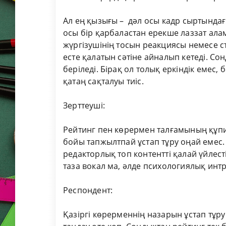
Ал ең қызығы – дәл осы кадр сыртында
осы бір қарбаластан ерекше лаззат ал
жүргізушінің тосын реакциясы немесе 
есте қалатын сәтіне айналып кетеді. 
беріледі. Бірақ ол толық еркіндік емес
қатаң сақталуы тиіс.
Зерттеуші:
Рейтинг пен көрермен талғамының құпия
бойы тапжылтпай ұстап тұру оңай емес
редакторлық топ контентті қалай үйлест
таза вокал ма, әлде психологиялық инт
Респондент:
Қазіргі көрерменнің назарын ұстап тұр