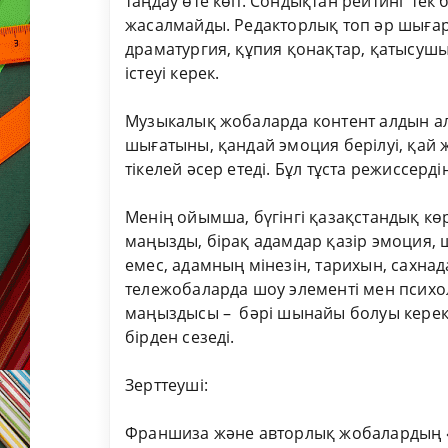
таңдау өте көп. Сондықтан рейтинг тек
жасалмайды. Редакторлық топ әр шыға
драматургия, құпия қонақтар, қатысушы
істеуі керек.
Музыкалық жобаларда контент алдын ал
шығатыны, қандай эмоция берілуі, қай 
тікелей әсер етеді. Бұл тұста режиссерд
Менің ойымша, бүгінгі қазақстандық көр
маңызды, бірақ адамдар қазір эмоция, 
емес, адамның мінезін, тарихын, сахнад
тележобаларда шоу элементі мен психол
маңыздысы – бәрі шынайы болуы керек,
бірден сезеді.
Зерттеуші:
Франшиза және авторлық жобалардың «а