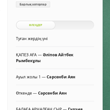
Барлық авторлар
е
ӨЛЕҢДЕР
ы
Туған жердің үні
ҚАПЕЗ АҒА
—
Әліпов Айтбек
Рымбекұлы
Ауыл жолы 1
—
Сәрсенби Аян
Өткенде
—
Сәрсенби Аян
БАЛАҒА АРНАЛҒАН СЫР
—
Гүлзия