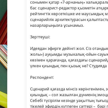
сонымен қатар «7-арнаның» халықарал
бас сценарист-редактор қызметін атқа
рейтингтік көрсеткішке ие маусымдық 
сценарийлік архитектурасын қалыптаст
назарларыңызға ұсынамыз.
Зерттеуші:
Идеядан эфирге дейінгі жол. Сіз отандық
жолы») ауқымды музыкалық-ойын-сауық
көзімен қарағанда, қағаздағы сценарийд
үлкен қиындық пен қызық не? Студияда
Респондент:
Сценарий қағазда мінсіз көрінгенімен, 
қиындық – сол жазылған дүниенің эмоци
Себебі түсірілім кезінде уақыттың тығы
тікелей эфирдің күтпеген сәттері – бәрі 