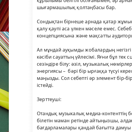
құрылымы белгілі болғанымен, әр арнан
шығармашылық қолтаңбасы бар.
Сондықтан бірнеше арнада қатар жұмыс і
қалу қаупі аса үлкен мәселе емес. Себе
концепциясына және мақсатты аудитори
Ал мұндай ауқымды жобалардың негізгі
кәсіби сауаттың үйлесімі. Яғни бұл те
сезіндіре білу: әзіл, музыкалық нөмірлер
энергиясы – бәрі бір ырғаққа түсуі кере
маңызды. Сол себепті әр элемент бір-бі
істейді.
Зерттеуші:
Отандық музыкалық медиа-контенттің б
білетін маман ретінде айтыңызшы, алд
бағдарламалары қандай бағытта дамуы