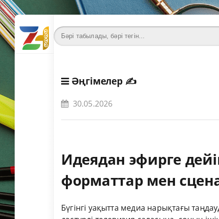
Әңгімелер
✍️
30.05.2026
Идеядан эфирге дейі
форматтар мен сцен
Бүгінгі уақытта медиа нарықтағы таңд