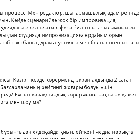
ғы процесс. Мен редактор, шығармашылық адам ретінд
амын. Кейде сценарийде жоқ бір импровизация,
студиядағы ерекше атмосфера бүкіл шығарылымның ең
Сондықтан студияда импровизацияға әрдайым орын
, бәрібір жобаның драматургиясы мен белгіленген ырғағ
сы. Қазіргі кезде көрерменді экран алдында 2 сағат
. Бағдарламаның рейтингі жоғары болуы үшін
іреді? Бүгінгі қазақстандық көрерменге нақты не қажет:
рига мен шоу ма?
у бұрынғыдан әлдеқайда қиын, өйткені медиа нарықта