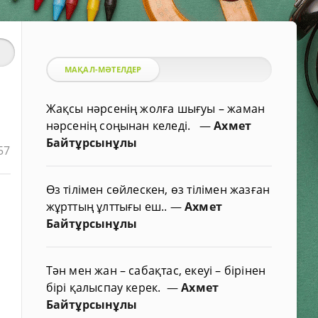
МАҚАЛ-МӘТЕЛДЕР
Жақсы нәрсенің жолға шығуы – жаман
нәрсенің соңынан келеді.
—
Ахмет
Байтұрсынұлы
57
Өз тілімен сөйлескен, өз тілімен жазған
жұрттың ұлттығы еш..
—
Ахмет
Байтұрсынұлы
Тән мен жан – сабақтас, екеуі – бірінен
бірі қалыспау керек.
—
Ахмет
Байтұрсынұлы