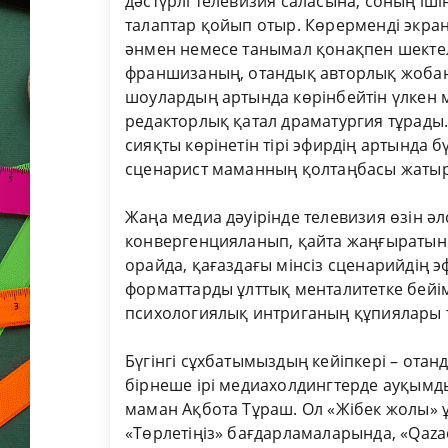
дәстүрлі телевизия саласына, соның іш
талаптар қойып отыр. Көрерменді экран
әнмен немесе танымал қонақпен шектел
франшизаның, отандық авторлық жобан
шоулардың артында көрінбейтін үлкен
редакторлық қатал драматургия тұрады. 
сияқты көрінетін тірі эфирдің артында
сценарист маманның қолтаңбасы жатыр
Жаңа медиа дәуірінде телевизия өзін әл
конвергенцияланып, қайта жаңғыратын үл
орайда, қағаздағы мінсіз сценарийдің 
форматтарды ұлттық менталитетке бейі
психологиялық интриганың құпиялары т
Бүгінгі сұхбатымыздың кейіпкері – отанд
бірнеше ірі медиахолдингтерде ауқымды
маман Ақбота Тұраш. Ол «Жібек жолы» ұ
«Төрлетіңіз» бағдарламаларында, «Qaz