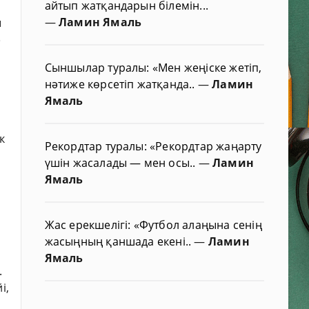
айтып жатқандарын білемін...
—
Ламин Ямаль
ы
»
Сыншылар туралы: «Мен жеңіске жетіп,
нәтиже көрсетіп жатқанда..
—
Ламин
Ямаль
к
Рекордтар туралы: «Рекордтар жаңарту
үшін жасалады — мен осы..
—
Ламин
Ямаль
Жас ерекшелігі: «Футбол алаңына сенің
жасыңның қаншада екені..
—
Ламин
Ямаль
.
і,