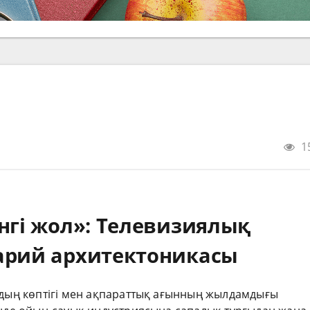
1
нгі жол»: Телевизиялық
арий архитектоникасы
аудың көптігі мен ақпараттық ағынның жылдамдығы