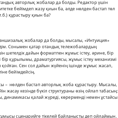
андық авторлық жобалар да болды. Редактор үшін
итетке бейімдеп жазу қиын ба, әлде нөлден бастап төл
т.б.) құрастыру қиын ба?
раншизалық жобалар да болды, мысалы, «Интуиция»
едім. Сонымен қатар отандық тележобалардың
н шетелдік дайын форматпен жұмыс істеу, әрине, бір
лі бір құрылымы, драматургиясы, жұмыс істеу механизмі
 қойған. Сен сол дайын жүйенің ішінде жұмыс жасап,
іне бейімдейсің.
сы – нөлден бастап авторлық жоба құрастыру. Мысалы,
н жасау кезінде бүкіл структураны өзің ойлап табасың:
 динамикасы қалай жүреді, көрерменді немен ұстайсы
 жұмысы сценарийге тікелей байланысты деп ойлаймын.