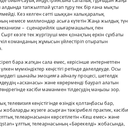
інде ойын-сауық индустриясына сапалық тұрғыдан жаңа
 алдында тапжылтпай ұстап тұру тек бір ғана мықты
мейді. Кез келген сәтті шыққан халықаралық
ың немесе миллиондар асыға күтетін Жаңа жылдық түн
 механизм – сценарийлік шығармашылық пен
Сырт көзге тек жүргізуші мен қонақтың еркін сұхбаты
 бүкіл команданың жұмысын үйлестіріп отыратын
.
сіреп бара жатқан сала емес, керісінше интернетпен
кен мүмкіндіктер кеңістігі ретінде дәлелдеуде. Осы
эфирдегі шынайы эмоцияға айналу процесі, шетелдік
мдеудің «асханасы» және көрерменді баурап алатын
өңірегінде кәсіби маманмен тілдесудің маңызы зор.
ық телевизия кеңістігінде өзіндік қолтаңбасы бар,
 жобаларды жүзеге асырған тәжірибелі практик, кәсіб
лттық телеарнасынан көрсетілетін «Кеш емес» және
aqstan» ұлттық телеарнасының «Бәрекелді» жобасында,