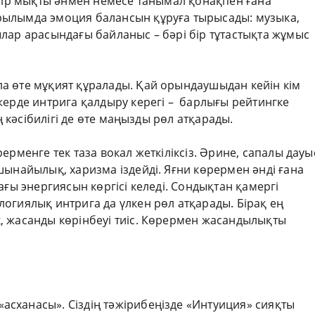
 бір мықты әнмен немесе танымал қонақпен ғана
рылымда эмоция балансын құруға тырысады: музыка,
лар арасындағы байланыс – бәрі бір тұтастықта жұмыс
а өте мұқият құралады. Қай орындаушыдан кейін кім
жерде интрига қалдыру керегі – барлығы рейтингке
ің кәсібилігі де өте маңызды рөл атқарады.
ерменге тек таза вокал жеткіліксіз. Әрине, сапалы дауы
шынайылық, харизма іздейді. Яғни көрермен әнді ғана
ағы энергиясын көргісі келеді. Сондықтан қамергі
огиялық интрига да үлкен рөл атқарады. Бірақ ең
 жасанды көрінбеуі тиіс. Көрермен жасандылықты
сханасы». Сіздің тәжірибеңізде «Интуиция» сияқты