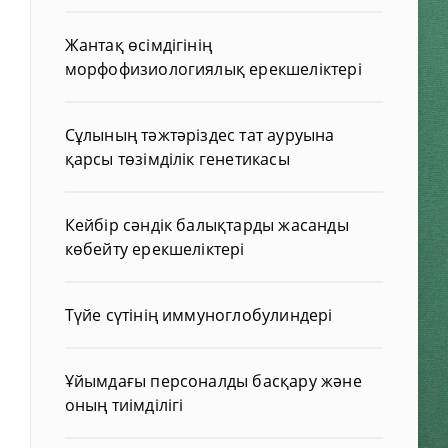
Жантақ өсімдігінің
морфофизиологиялық ерекшеліктері
Сұлының тәжтәріздес тат ауруына
қарсы төзімділік генетикасы
Кейбір сәндік балықтарды жасанды
көбейту ерекшеліктері
Түйе сүтінің иммуноглобулиндері
Ұйымдағы персоналды басқару және
оның тиімділігі