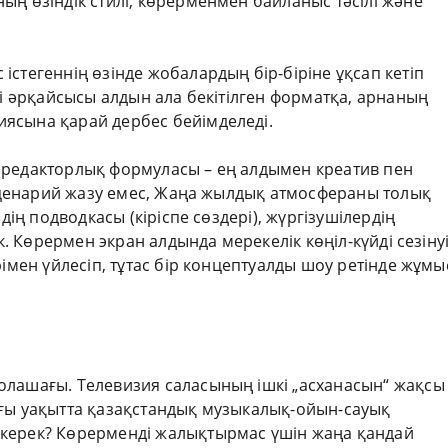
ың өзіндік стилі, көрерменмен байланыс тәсілі және
стегеннің өзінде жобалардың бір-біріне ұқсап кетіп
бі әрқайсысы алдын ала бекітілген форматқа, арнаның
ясына қарай дербес бейімделеді.
 редакторлық формуласы – ең алдымен креатив пен
к сценарий жазу емес, Жаңа жылдық атмосфераны толық
дің подводкасы (кіріспе сөздері), жүргізушілердің
к. Көрермен экран алдында мерекелік көңіл-күйді сезіну
рімен үйлесіп, тұтас бір концептуалды шоу ретінде жұмы
олашағы. Телевизия саласының ішкі „асханасын“ жақсы
ағы уақытта қазақстандық музыкалық-ойын-сауық
 керек? Көрерменді жалықтырмас үшін жаңа қандай