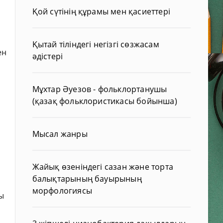
Қой сүтінің құрамы мен қасиеттері
Қытай тіліндегі негізгі сөзжасам
ен
әдістері
Мұхтар Әуезов - фольклортанушы
(қазақ фольклористикасы бойынша)
Мысал жанры
Жайық өзеніндегі сазан және торта
балықтарының бауырының
морфологиясы
ды