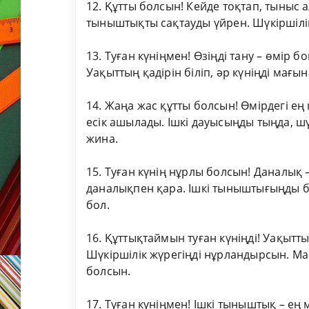
12. Құтты болсын! Кейде тоқтап, тыныс а
тыныштықты сақтауды үйрен. Шүкіршілік
13. Туған күніңмен! Өзіңді тану – өмір 
Уақыттың қадірін біліп, әр күніңді мағ
14. Жаңа жас құтты болсын! Өмірдегі е
есік ашылады. Ішкі дауысыңды тыңда, шү
жина.
15. Туған күнің нұрлы болсын! Даналық 
даналықпен қара. Ішкі тыныштығыңды ба
бол.
16. Құттықтаймын туған күніңді! Уақыт
Шүкіршілік жүрегіңді нұрландырсын. 
болсын.
17. Туған күніңмен! Ішкі тыныштық – ең 