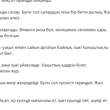
т, мақсаттарыңды айқында.
ызды сапар. Бүгін сол сапардың тағы бір бетін аштың. Жа
пен өткіз.
тазартады. Өткенге риза бол, келешекке сеніммен қара.
ыш болсын.
– уақыт өткен сайын артатын байлық. Ішкі тыныштықты
ыт бөл.
 мәні ішкі үйлесімде. Уақыттың қадірін біліп,
ікпен жүр.
ын өмір жеңілдейді. Бүгін сол түсіністі тереңдет. Жан
ап, әр күніңді мағыналы ет. Ішкі күшіңді оят, шүкір ет,