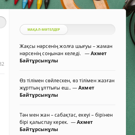
МАҚАЛ-МӘТЕЛДЕР
Жақсы нәрсенің жолға шығуы – жаман
нәрсенің соңынан келеді.
—
Ахмет
Байтұрсынұлы
32
Өз тілімен сөйлескен, өз тілімен жазған
жұрттың ұлттығы еш..
—
Ахмет
Байтұрсынұлы
Тән мен жан – сабақтас, екеуі – бірінен
бірі қалыспау керек.
—
Ахмет
Байтұрсынұлы