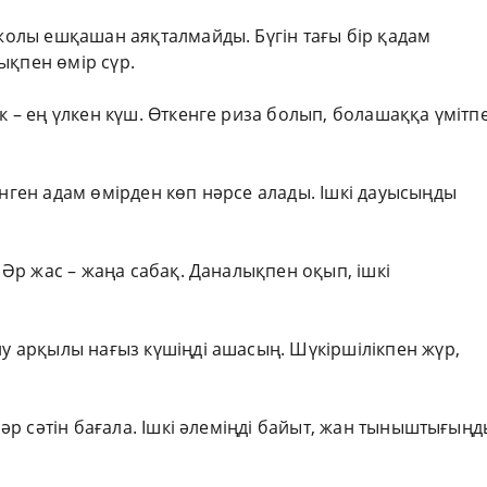
 жолы ешқашан аяқталмайды. Бүгін тағы бір қадам
ықпен өмір сүр.
ік – ең үлкен күш. Өткенге риза болып, болашаққа үмітп
інген адам өмірден көп нәрсе алады. Ішкі дауысыңды
. Әр жас – жаңа сабақ. Даналықпен оқып, ішкі
ну арқылы нағыз күшіңді ашасың. Шүкіршілікпен жүр,
ң әр сәтін бағала. Ішкі әлеміңді байыт, жан тыныштығың