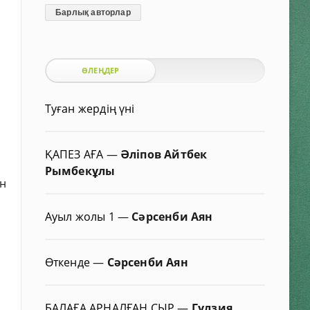
Барлық авторлар
ӨЛЕҢДЕР
Туған жердің үні
ҚАПЕЗ АҒА
—
Әліпов Айтбек
Рымбекұлы
ін
Ауыл жолы 1
—
Сәрсенби Аян
Өткенде
—
Сәрсенби Аян
БАЛАҒА АРНАЛҒАН СЫР
—
Гүлзия