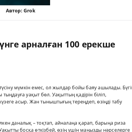
Автор:
Grok
күнге арналған 100 ерекше
н түсіну мүмкін емес, ол жылдар бойы баяу ашылады. Бүгі
 тыңдауға уақыт бөл. Уақыттың қадірін біліп,
жүзеге асыр. Жан тыныштығың тереңдеп, өзіңді табу
үлкен даналық – тоқтап, айналаңа қарап, барыңа риза
. Уақытты босқа өткізбей, өзің үшін маңызды нәрселерге