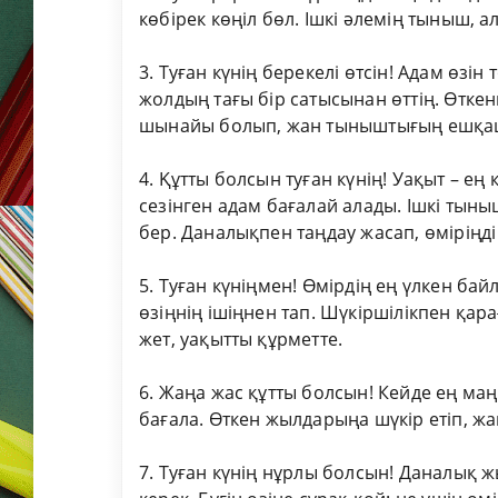
көбірек көңіл бөл. Ішкі әлемің тыныш,
3. Туған күнің берекелі өтсін! Адам өзі
жолдың тағы бір сатысынан өттің. Өткен
шынайы болып, жан тыныштығың ешқа
4. Құтты болсын туған күнің! Уақыт – ең
сезінген адам бағалай алады. Ішкі тыны
бер. Даналықпен таңдау жасап, өміріңді
5. Туған күніңмен! Өмірдің ең үлкен ба
өзіңнің ішіңнен тап. Шүкіршілікпен қар
жет, уақытты құрметте.
6. Жаңа жас құтты болсын! Кейде ең маң
бағала. Өткен жылдарыңа шүкір етіп, ж
7. Туған күнің нұрлы болсын! Даналық 