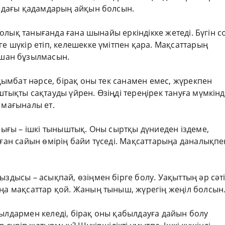
 алдағы қадамдарың айқын болсын.
н толық танығанда ғана шынайы еркіндікке жетеді. Бүгін с
ге шүкір етіп, келешекке үмітпен қара. Мақсаттарың
шан бұзылмасын.
 қымбат нәрсе, бірақ оны тек санамен емес, жүрекпен
штықты сақтауды үйрен. Өзіңді тереңірек тануға мүмкінд
 мағыналы ет.
йлығы – ішкі тыныштық. Оны сыртқы дүниеден іздеме,
аған сайын өмірің байи түседі. Мақсаттарыңа даналықпе
ыздысы – асықпай, өзіңмен бірге болу. Уақыттың әр сәт
аңа мақсаттар қой. Жаның тыныш, жүрегің жеңіл болсын
жылдармен келеді, бірақ оны қабылдауға дайын болу