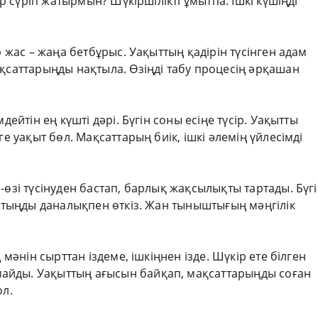
ір сүріп жатырмын? Шүкіршілікті ұмытпа. Ішкі күшіңді
р жас – жаңа бетбұрыс. Уақыттың қадірін түсінген адам
ақсаттарыңды нақтыла. Өзіңді табу процесің әрқашан
дейтін ең күшті дәрі. Бүгін соны есіңе түсір. Уақытты
ге уақыт бөл. Мақсаттарың биік, ішкі әлемің үйлесімді
-өзі түсінуден бастап, барлық жақсылықты тартады. Бүг
нутыңды даналықпен өткіз. Жан тыныштығың мәңгілік
 мәнін сырттан іздеме, ішкіңнен ізде. Шүкір ете білген
айды. Уақыттың ағысын байқап, мақсаттарыңды соған
ол.