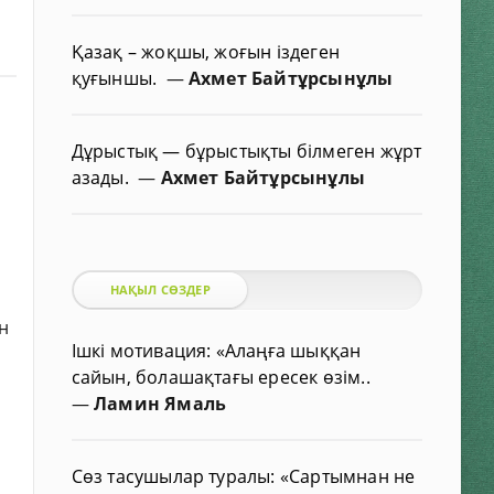
Қазақ – жоқшы, жоғын іздеген
қуғыншы.
—
Ахмет Байтұрсынұлы
Дұрыстық — бұрыстықты білмеген жұрт
азады.
—
Ахмет Байтұрсынұлы
НАҚЫЛ СӨЗДЕР
н
Ішкі мотивация: «Алаңға шыққан
сайын, болашақтағы ересек өзім..
—
Ламин Ямаль
Сөз тасушылар туралы: «Сартымнан не