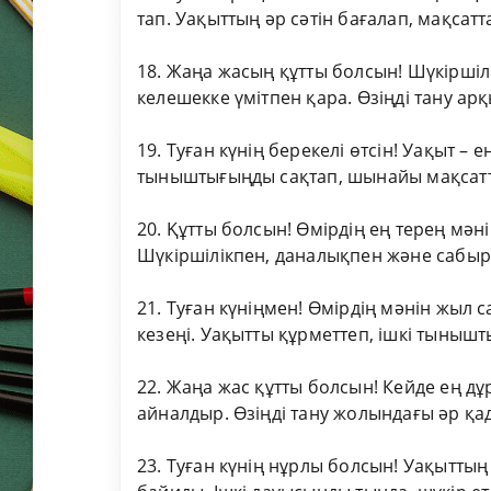
тап. Уақыттың әр сәтін бағалап, мақсатт
18. Жаңа жасың құтты болсын! Шүкіршіл
келешекке үмітпен қара. Өзіңді тану арқ
19. Туған күнің берекелі өтсін! Уақыт – 
тыныштығыңды сақтап, шынайы мақсатта
20. Құтты болсын! Өмірдің ең терең мәні
Шүкіршілікпен, даналықпен және сабы
21. Туған күніңмен! Өмірдің мәнін жыл сай
кезеңі. Уақытты құрметтеп, ішкі тыныш
22. Жаңа жас құтты болсын! Кейде ең дұ
айналдыр. Өзіңді тану жолындағы әр қ
23. Туған күнің нұрлы болсын! Уақыттың