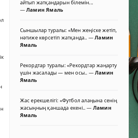
айтып жатқандарын білемін...
—
Ламин Ямаль
ол
Сыншылар туралы: «Мен жеңіске жетіп,
нәтиже көрсетіп жатқанда..
—
Ламин
Ямаль
ік
Рекордтар туралы: «Рекордтар жаңарту
үшін жасалады — мен осы..
—
Ламин
Ямаль
н
Жас ерекшелігі: «Футбол алаңына сенің
жасыңның қаншада екені..
—
Ламин
ін
Ямаль
.