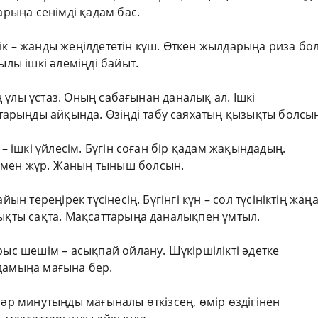
арыңа сенімді қадам бас.
ік – жанды жеңілдететін күш. Өткен жылдарыңа риза бол
ылы ішкі әлеміңді байыт.
ең ұлы ұстаз. Оның сабағынан даналық ал. Ішкі
рыңды айқында. Өзіңді табу саяхатың қызықты болсын
 – ішкі үйлесім. Бүгін соған бір қадам жақындадың.
рмен жүр. Жаның тыныш болсын.
ын тереңірек түсінесің. Бүгінгі күн – сол түсініктің жаң
тықты сақта. Мақсаттарыңа даналықпен ұмтыл.
рыс шешім – асықпай ойлану. Шүкіршілікті әдетке
адамыңа мағына бер.
 әр минутыңды мағыналы өткізсең, өмір өздігінен