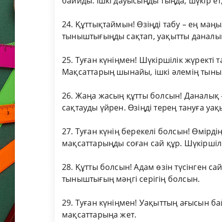
байиды. Ішкі дауысыңды тыңда, шүкір е
24. Құттықтаймын! Өзіңді табу – ең маң
тыныштығыңды сақтап, уақытты даналық
25. Туған күніңмен! Шүкіршілік жүректі 
Мақсаттарың шынайы, ішкі әлемің тын
26. Жаңа жасың құтты болсын! Даналық 
сақтауды үйрен. Өзіңді терең тануға уақ
27. Туған күнің берекелі болсын! Өмірдің
мақсаттарыңды соған сай құр. Шүкіршіл
28. Құтты болсын! Адам өзін түсінген сай
тыныштығың мәңгі серігің болсын.
29. Туған күніңмен! Уақыттың ағысын байқ
мақсаттарыңа жет.