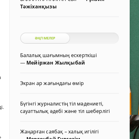
Тәжіханқызы
ӘҢГІМЕЛЕР
Балалық шағымның ескерткіші
—
Мейіржан Жылқыбай
а
Экран ар жағындағы өмір
Бүгінгі журналистің тіл мәдениеті,
і.
сауаттылық әдебі және тіл шеберлігі
Жаңарған саябақ – халық игілігі
»
—
Мергенбай Гүлсезім