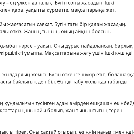
лу – ең үлкен даналық. Бүгін соны жасадың. Ішкі
пен қара, уақытты құрметте, мақсаттарыңа жет.
бойы жалғасатын саяхат. Бүгін тағы бір қадам жасадың.
ыналы өткіз. Жаның тыныш, ойың айқын болсын.
ң қымбат нәрсе – уақыт. Оны дұрыс пайдалансаң, барлық
кіршілікті ұмытпа. Мақсаттарыңа жету үшін ішкі күшіңді
– жылдардың жемісі. Бүгін өткенге шүкір етіп, болашаққ
сты байлығың деп біл. Өзіңді табу жолыңда табанды
тың құндылығын түсінген адам өмірден ешқашан өкінбейд
Мақсаттарың шынайы болып, жан тыныштығың терең
мықты тірек. Оны сақтай отырып, өзіңнің нағыз «меніңді