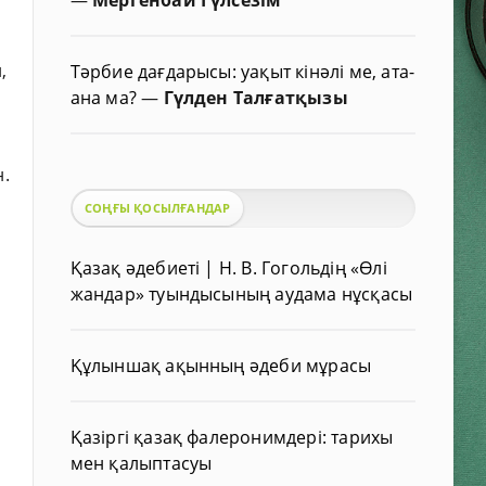
,
Тәрбие дағдарысы: уақыт кінәлі ме, ата-
ана ма?
—
Гүлден Талғатқызы
.
СОҢҒЫ ҚОСЫЛҒАНДАР
Қазақ әдебиеті | Н. В. Гогольдің «Өлі
жандар» туындысының аудама нұсқасы
а
Құлыншақ ақынның әдеби мұрасы
Қазіргі қазақ фалеронимдері: тарихы
мен қалыптасуы