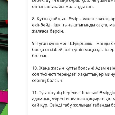
керек. Бүгін өзіңе сұрақ қой: не үшін өм
оятып, шынайы жолыңды тап.
8. Құттықтаймын! Өмір – үлкен саяхат, ә
өкінбейді. Ішкі тыныштығыңды сақта, м
жалғаса берсін.
9. Туған күніңмен! Шүкіршілік – жанды ем
босқа өткізбей, өзің үшін маңызды істер
болсын.
10. Жаңа жасың құтты болсын! Адам өзін
сол түсіністі тереңдет. Уақыттың әр ми
серігің болсын.
11. Туған күнің берекелі болсын! Өмірдің
адамның жүрегі ешқашан қаңырап қалм
сай құр. Өзіңді табу жолыңда табанды б