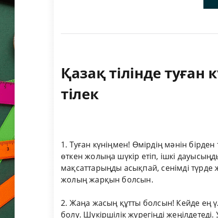
Қазақ тілінде туған 
тілек
1. Туған күніңмен! Өмірдің мәнін бірде
өткен жолыңа шүкір етіп, ішкі дауысыңды
мақсаттарыңды асықпай, сенімді түрде 
жолың жарқын болсын.
2. Жаңа жасың құтты болсын! Кейде ең 
болу. Шүкіршілік жүрегіңді жеңілдетеді