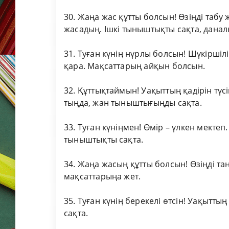
30. Жаңа жас құтты болсын! Өзіңді табу
жасадың. Ішкі тыныштықты сақта, данал
31. Туған күнің нұрлы болсын! Шүкіршіл
қара. Мақсаттарың айқын болсын.
32. Құттықтаймын! Уақыттың қадірін түс
тыңда, жан тыныштығыңды сақта.
33. Туған күніңмен! Өмір – үлкен мектеп
тыныштықты сақта.
34. Жаңа жасың құтты болсын! Өзіңді та
мақсаттарыңа жет.
35. Туған күнің берекелі өтсін! Уақытты
сақта.