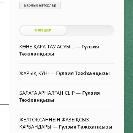
Барлық авторлар
ӨЛЕҢДЕР
КӨНЕ ҚАРА ТАУ АСУЫ...
—
Гүлзия
Тәжіханқызы
ЖАРЫҚ КҮН!
—
Гүлзия Тәжіханқызы
БАЛАҒА АРНАЛҒАН СЫР
—
Гүлзия
Тәжіханқызы
ЖЕЛТОҚСАННЫҢ ЖАЗЫҚСЫЗ
ҚҰРБАНДАРЫ
—
Гүлзия Тәжіханқызы