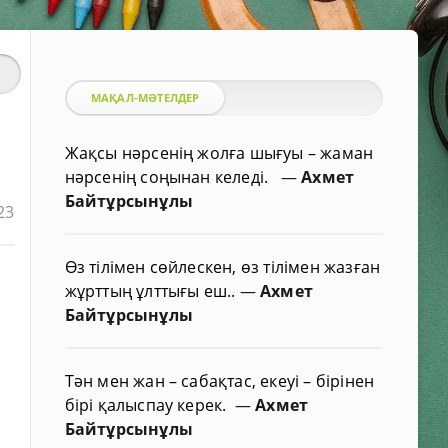
МАҚАЛ-МӘТЕЛДЕР
Жақсы нәрсенің жолға шығуы – жаман
нәрсенің соңынан келеді.
—
Ахмет
Байтұрсынұлы
23
Өз тілімен сөйлескен, өз тілімен жазған
жұрттың ұлттығы еш..
—
Ахмет
Байтұрсынұлы
Тән мен жан – сабақтас, екеуі – бірінен
бірі қалыспау керек.
—
Ахмет
Байтұрсынұлы