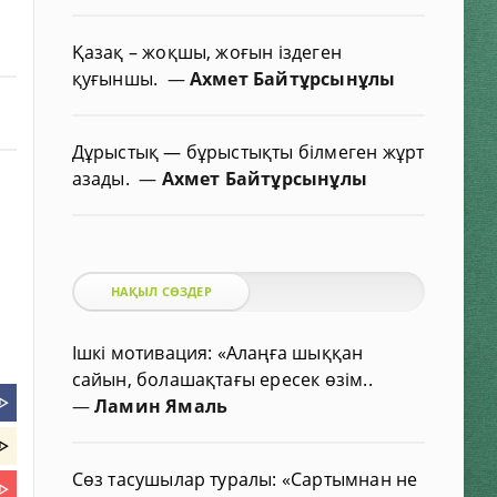
Қазақ – жоқшы, жоғын іздеген
қуғыншы.
—
Ахмет Байтұрсынұлы
Дұрыстық — бұрыстықты білмеген жұрт
азады.
—
Ахмет Байтұрсынұлы
НАҚЫЛ СӨЗДЕР
Ішкі мотивация: «Алаңға шыққан
сайын, болашақтағы ересек өзім..
ᐈ
—
Ламин Ямаль
ᐈ
Сөз тасушылар туралы: «Сартымнан не
ᐈ