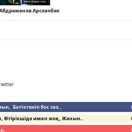
Абдраманов Арсланбек
Twitter
н, Бәтіктеніп бос сөз..
, Өтірікшіде иман жоқ, Жанын..
р.