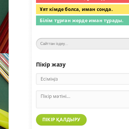
Ұят кімде болса, иман сонда.
Білім тұрған жерде иман тұрады.
Пікір жазу
ПІКІР ҚАЛДЫРУ