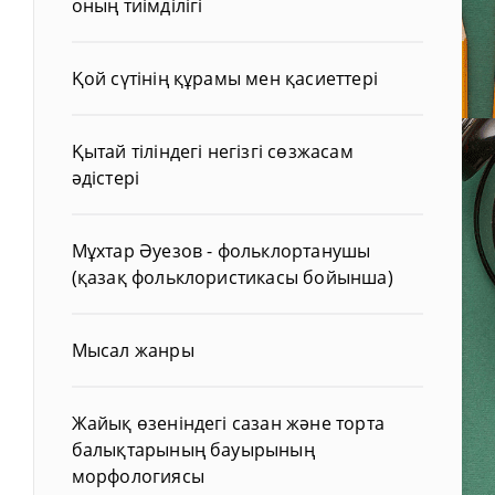
оның тиімділігі
Қой сүтінің құрамы мен қасиеттері
Қытай тіліндегі негізгі сөзжасам
әдістері
Мұхтар Әуезов - фольклортанушы
(қазақ фольклористикасы бойынша)
Мысал жанры
Жайық өзеніндегі сазан және торта
балықтарының бауырының
морфологиясы