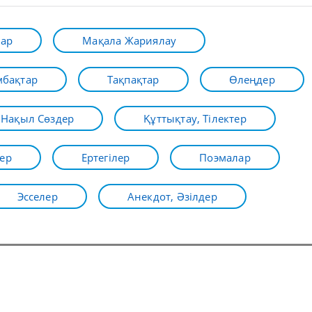
лар
Мақала Жариялау
бақтар
Тақпақтар
Өлеңдер
Нақыл Сөздер
Құттықтау, Тілектер
ер
Ертегілер
Поэмалар
Эсселер
Анекдот, Әзілдер