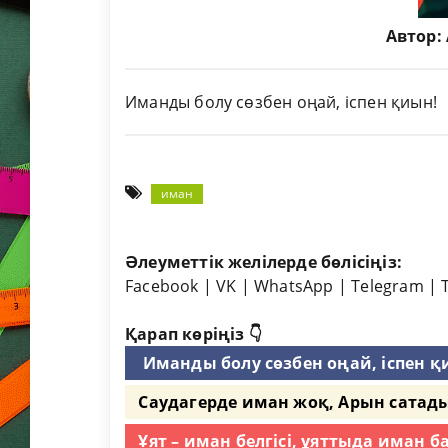
Автор:
Иманды болу сөзбен оңай, іспен қиын!
иман
Әлеуметтік желілерде бөлісіңіз:
Facebook
|
VK
|
WhatsApp
|
Telegram
|
Қарап көріңіз 👇
Иманды болу сөзбен оңай, іспен қиы
Саудагерде иман жоқ, Арын сатады
Ұят – иман белгісі, ұяттыда иман ба