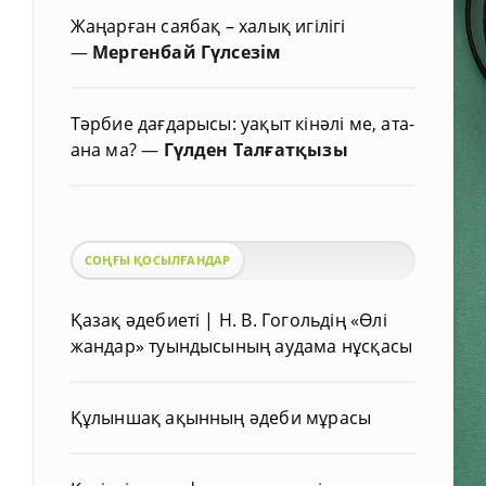
Жаңарған саябақ – халық игілігі
—
Мергенбай Гүлсезім
Тәрбие дағдарысы: уақыт кінәлі ме, ата-
ана ма?
—
Гүлден Талғатқызы
СОҢҒЫ ҚОСЫЛҒАНДАР
Қазақ әдебиеті | Н. В. Гогольдің «Өлі
жандар» туындысының аудама нұсқасы
Құлыншақ ақынның әдеби мұрасы