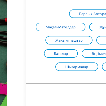
Барлық Автор
Мақал-Мәтелдер
Жұм
Жаңылтпаштар
Баталар
Әңгімел
Шығармалар