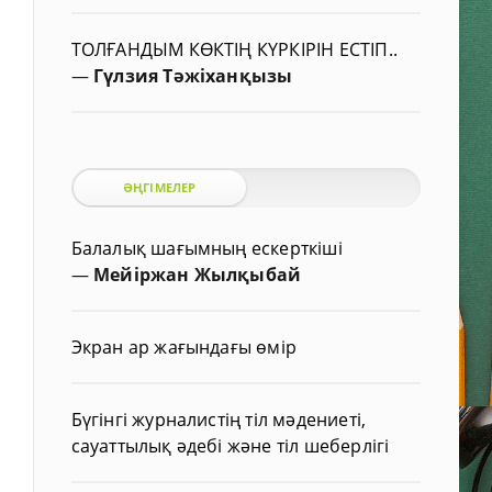
ТОЛҒАНДЫМ КӨКТІҢ КҮРКІРІН ЕСТІП..
—
Гүлзия Тәжіханқызы
ӘҢГІМЕЛЕР
Балалық шағымның ескерткіші
—
Мейіржан Жылқыбай
Экран ар жағындағы өмір
Бүгінгі журналистің тіл мәдениеті,
сауаттылық әдебі және тіл шеберлігі