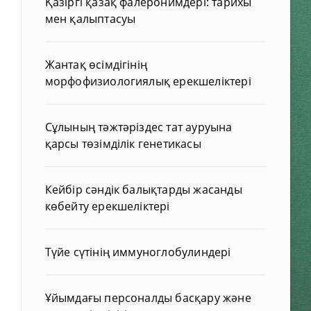
Қазіргі қазақ фалеронимдері: тарихы
мен қалыптасуы
Жантақ өсімдігінің
морфофизиологиялық ерекшеліктері
Сұлының тәжтәріздес тат ауруына
қарсы төзімділік генетикасы
Кейбір сәндік балықтарды жасанды
көбейту ерекшеліктері
Түйе сүтінің иммуноглобулиндері
Ұйымдағы персоналды басқару және