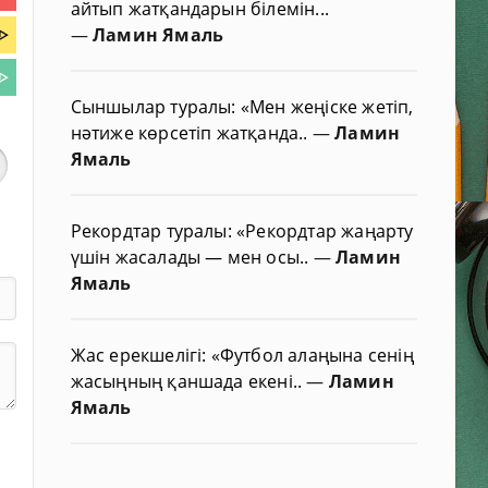
айтып жатқандарын білемін...
ᐈ
—
Ламин Ямаль
ᐈ
Сыншылар туралы: «Мен жеңіске жетіп,
нәтиже көрсетіп жатқанда..
—
Ламин
Ямаль
Рекордтар туралы: «Рекордтар жаңарту
үшін жасалады — мен осы..
—
Ламин
Ямаль
Жас ерекшелігі: «Футбол алаңына сенің
жасыңның қаншада екені..
—
Ламин
Ямаль