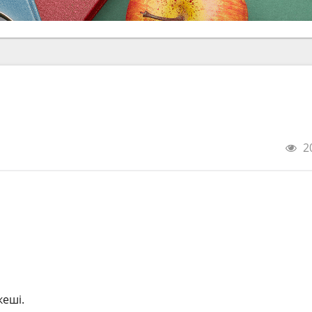
2
еші.