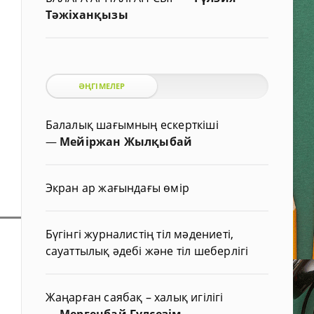
Тәжіханқызы
ӘҢГІМЕЛЕР
Балалық шағымның ескерткіші
—
Мейіржан Жылқыбай
Экран ар жағындағы өмір
Бүгінгі журналистің тіл мәдениеті,
сауаттылық әдебі және тіл шеберлігі
Жаңарған саябақ – халық игілігі
—
Мергенбай Гүлсезім