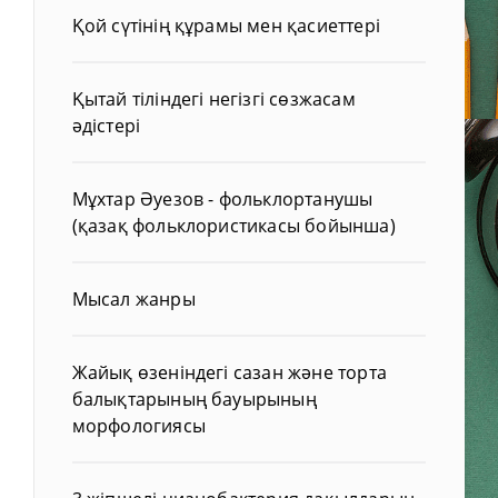
Қой сүтінің құрамы мен қасиеттері
Қытай тіліндегі негізгі сөзжасам
әдістері
Мұхтар Әуезов - фольклортанушы
(қазақ фольклористикасы бойынша)
Мысал жанры
Жайық өзеніндегі сазан және торта
балықтарының бауырының
морфологиясы