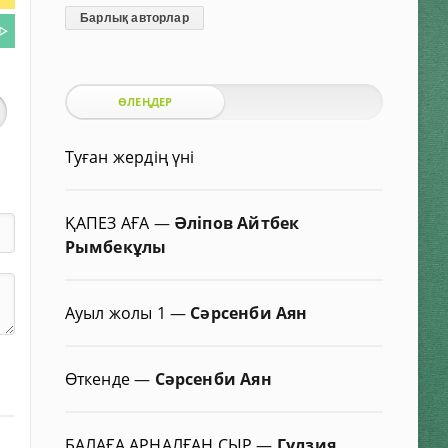
Барлық авторлар
ᐈ
ӨЛЕҢДЕР
Туған жердің үні
ҚАПЕЗ АҒА
—
Әліпов Айтбек
Рымбекұлы
Ауыл жолы 1
—
Сәрсенби Аян
Өткенде
—
Сәрсенби Аян
БАЛАҒА АРНАЛҒАН СЫР
—
Гүлзия