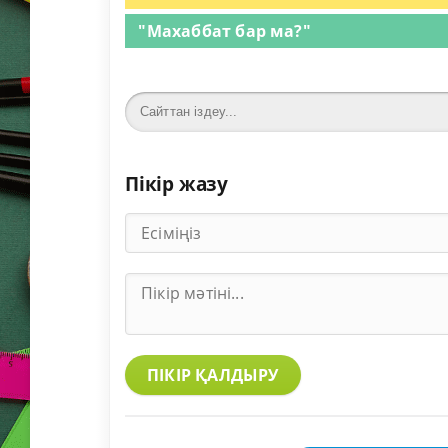
"Махаббат бар ма?"
Пікір жазу
ПІКІР ҚАЛДЫРУ