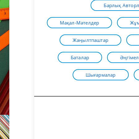
Барлық Автор
Мақал-Мәтелдер
Жұм
Жаңылтпаштар
Баталар
Әңгімел
Шығармалар