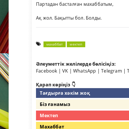
Партадан басталған махаббатым,
Ақ жол. Бақытты бол. Болды.
махаббат
мектеп
Әлеуметтік желілерде бөлісіңіз:
Facebook
|
VK
|
WhatsApp
|
Telegram
|
Қарап көріңіз 👇
Тағдырға хәкім жоқ
Біз ғанамыз
Мектеп
Махаббат