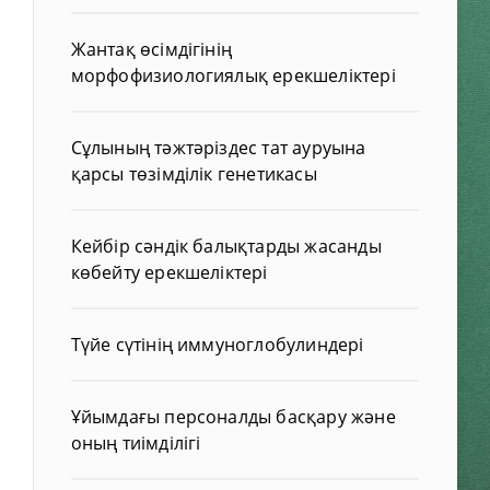
Жантақ өсімдігінің
морфофизиологиялық ерекшеліктері
Сұлының тәжтәріздес тат ауруына
қарсы төзімділік генетикасы
Кейбір сәндік балықтарды жасанды
көбейту ерекшеліктері
Түйе сүтінің иммуноглобулиндері
Ұйымдағы персоналды басқару және
оның тиімділігі