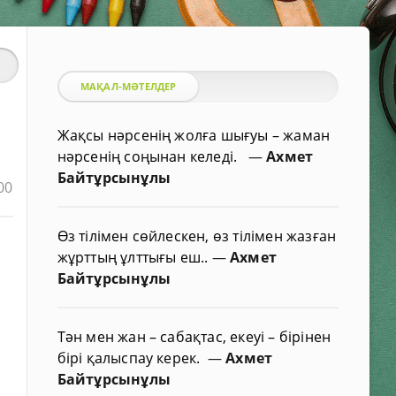
МАҚАЛ-МӘТЕЛДЕР
Жақсы нәрсенің жолға шығуы – жаман
нәрсенің соңынан келеді.
—
Ахмет
Байтұрсынұлы
00
Өз тілімен сөйлескен, өз тілімен жазған
жұрттың ұлттығы еш..
—
Ахмет
Байтұрсынұлы
Тән мен жан – сабақтас, екеуі – бірінен
бірі қалыспау керек.
—
Ахмет
Байтұрсынұлы