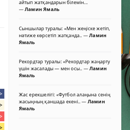
айтып жатқандарын білемін...
—
Ламин Ямаль
Сыншылар туралы: «Мен жеңіске жетіп,
нәтиже көрсетіп жатқанда..
—
Ламин
Ямаль
Рекордтар туралы: «Рекордтар жаңарту
үшін жасалады — мен осы..
—
Ламин
Ямаль
ᐈ
Жас ерекшелігі: «Футбол алаңына сенің
жасыңның қаншада екені..
—
Ламин
ᐈ
Ямаль
ᐈ
ᐈ