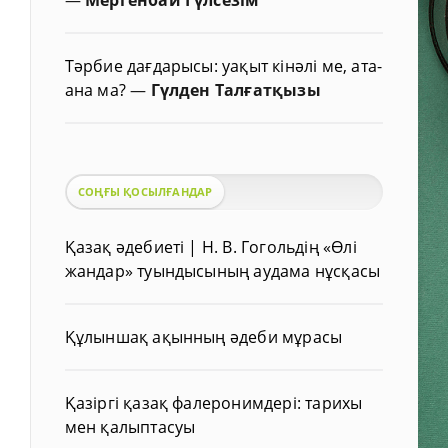
Тәрбие дағдарысы: уақыт кінәлі ме, ата-
ана ма?
—
Гүлден Талғатқызы
СОҢҒЫ ҚОСЫЛҒАНДАР
Қазақ әдебиеті | Н. В. Гогольдің «Өлі
жандар» туындысының аудама нұсқасы
Құлыншақ ақынның әдеби мұрасы
Қазіргі қазақ фалеронимдері: тарихы
мен қалыптасуы