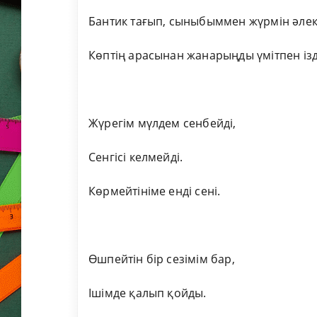
Бантик тағып, сыныбыммен жүрмін әлек
Көптің арасынан жанарыңды үмітпен ізд
Жүрегім мүлдем сенбейді,
Сенгісі келмейді.
Көрмейтініме енді сені.
Өшпейтін бір сезімім бар,
Ішімде қалып қойды.