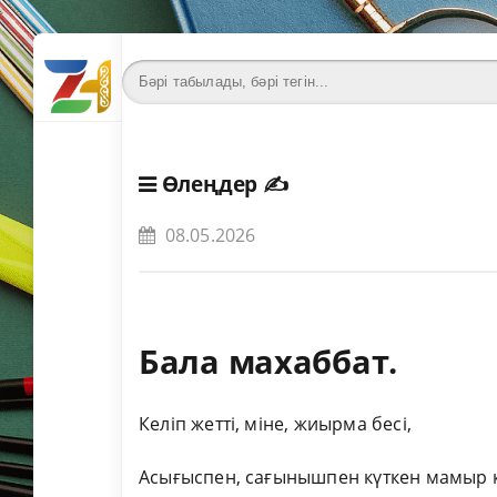
Өлеңдер
✍️
08.05.2026
Бала махаббат.
Келіп жетті, міне, жиырма бесі,
Асығыспен, сағынышпен күткен мамыр к