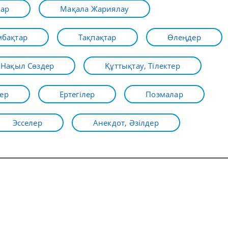
лар
Мақала Жариялау
бақтар
Тақпақтар
Өлеңдер
Нақыл Сөздер
Құттықтау, Тілектер
ер
Ертегілер
Поэмалар
Эсселер
Анекдот, Әзілдер