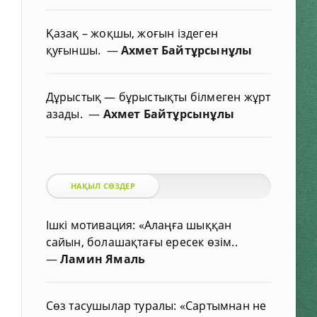
Қазақ – жоқшы, жоғын іздеген
қуғыншы.
—
Ахмет Байтұрсынұлы
Дұрыстық — бұрыстықты білмеген жұрт
азады.
—
Ахмет Байтұрсынұлы
НАҚЫЛ СӨЗДЕР
Ішкі мотивация: «Алаңға шыққан
сайын, болашақтағы ересек өзім..
—
Ламин Ямаль
Сөз тасушылар туралы: «Сартымнан не