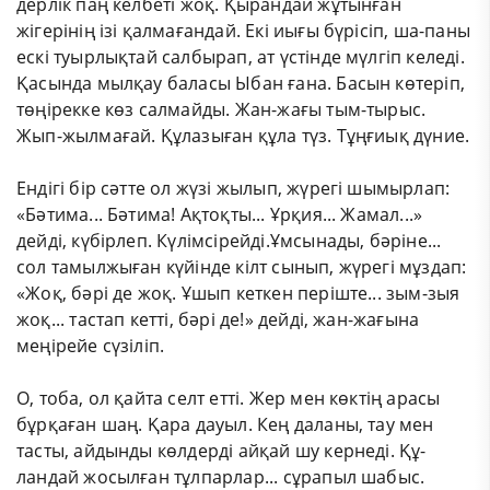
дерлік паң келбеті жоқ. Қырандай жұтынған
жігерінің ізі қалмағандай. Екі иығы бүрісіп, ша-паны
ескі туырлықтай салбырап, ат үстінде мүлгіп келеді.
Қасында мылқау баласы Ыбан ғана. Басын көтеріп,
төңірекке көз салмайды. Жан-жағы тым-тырыс.
Жып-жылмағай. Құлазыған құла түз. Тұңғиық дүние.
Ендігі бір сәтте ол жүзі жылып, жүрегі шымырлап:
«Бәтима... Бәтима! Ақтоқты... Ұрқия... Жамал...»
дейді, күбірлеп. Күлімсірейді.Ұмсынады, бәріне...
сол тамылжыған күйінде кілт сынып, жүрегі мұздап:
«Жоқ, бәрі де жоқ. Ұшып кеткен періште... зым-зыя
жоқ... тастап кетті, бәрі де!» дейді, жан-жағына
меңірейе сүзіліп.
О, тоба, ол қайта селт етті. Жер мен көктің арасы
бұрқаған шаң. Қара дауыл. Кең даланы, тау мен
тасты, айдынды көлдерді айқай шу кернеді. Құ-
ландай жосылған тұлпарлар... сұрапыл шабыс.