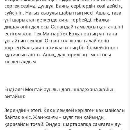
сергек сезімді дүлдүл. Баяғы серілердің көзі дейсің,
сүйсініп. Нағыз қызулы шабыттың иесі. Ашық, таза
үні шарықтап кеткенде қиял тербейді. «Балқа-
диша» әнін дәл осы Оспандай тамылжытқан әншіні
естігем жоқ. Тек Ма-нарбек Ержановтың үні ғана
ұқсайтын секілді. Оспан сол жолы талай естіп
жүрген Балқадиша хикаясының біз білмейтін көп
құпиясын ашты. Анық, дәл, өрелі әңгімені осы
кісіден алдым.
Енді әлгі Монтай ауылындағы шілдехана жайын
айтайын:
Зерендінің етегі. Көк кілемдей керілген көк майсалы
байтақ еңіс. Жан-жа-ғы – мүлгіген қайыңды,
қарағайлы тоғай. Әндері шартарапқа самғаған ду-