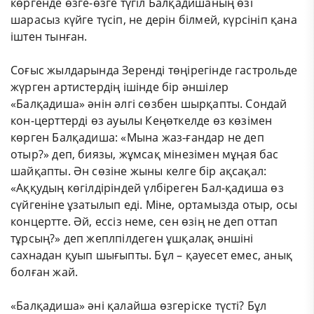
көргенде өзге-өзге түгіл Балқадишаның өзі
шарасыз күйге түсіп, не дерін білмей, күрсініп қана
іштен тынған.
Соғыс жылдарында Зеренді төңірегінде гастрольде
жүрген артистердің ішінде бір әншілер
«Балқадиша» әнін әлгі сөзбен шырқапты. Сондай
кон-церттерді өз ауылы Кеңөткелде өз көзімен
көрген Балқадиша: «Мына жаз-ғандар не деп
отыр?» деп, биязы, жұмсақ мінезімен мұңая бас
шайқапты. Ән сөзіне жыны келге бір ақсақал:
«Аққудың көгілдіріндей үлбіреген Бал-қадиша өз
сүйгеніне ұзатылып еді. Міне, ортамызда отыр, осы
концертте. Әй, ессіз неме, сен өзің не деп оттап
тұрсың?» деп жеплпілдеген ұшқалақ әншіні
сахнадан қуып шығыпты. Бұл – қауесет емес, анық
болған жай.
«Балқадиша» әні қалайша өзгеріске түсті? Бұл