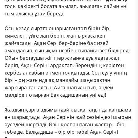
толы көкіректі босата аһылап, аһылаған сайын үні
тым алысқа ұзай береді.
Осы кезде сыртта ошарылған топ бірін-бірі
кимелеп, үйге лап беріп, жа-пырласа кеп
жайғасады. Ақан Сері бәр-бәріне бас изей
амандасып, сынық мі-незбен сыпайы ізет білдіреді.
Ойын бастаушы жігіттер жиынға дуылдата жел
беріп, Ақан Серіні ардақтап, Зерендінің керілген
кербез алқабын әнмен толқытады. Сол сұлу үннің
бірі – оң жағында ақ маңдайы шаңырақтан
жарқыра-ған алтын Айға шағылысып, әндей
мөлдіреп отырған Балқадишаның үні еді!
Жаздың қарға адымындай қысқа таңында қаншама
ән шарықтады. Ақан Серінің жай сөзінің өзі шырын
әуездей шертілді. Өзін қолпаштаған жастар – бір
төбе де, Балқадиша – бір бір төбе! Ақан Серіні