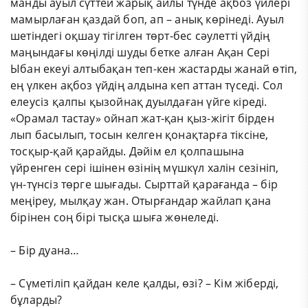
манды ауыл сүттей жарық айлы түнде ақбоз үйлері
мамырлаған қаздай боп, ап – анық көрінеді. Ауыл
шетіндегі оқшау тігілген төрт-бес сәулетті үйдің
маңындағы көңілді шуды бетке алған Ақан Сері
Ыбан екеуі алтыбақан теп-кен жастарды жанай өтіп,
ең үлкен ақбоз үйдің алдына кеп аттан түседі. Сол
елеусіз қалпы қызойнақ дуылдаған үйге кіреді.
«Орамал тастау» ойнап жат-қан қыз-жігіт бірден
лып басылып, тосын келген қонақтарға тіксіне,
тосқыр-қай қарайды. Дәйім ел қолпашына
үйренген сері ішінен өзінің мүшкүл халін сезініп,
үн-түнсіз төрге шығады. Сырттай қарағанда – бір
меңіреу, мылқау жан. Отырғандар жайлап қана
бірінен соң бірі тысқа шыға жөнеледі.
– Бір дуана…
– Сүметіліп қайдан келе қалды, өзі? – Кім жіберді,
бұларды?