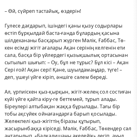
– Өй, сүйреп тастайық, өздерін!
Гулесе дағдарып, ішіндегі қаны қызу содырлары
өстіп бұрқылдай баста-ғанда бұлардың қасына
шілдехананы басқарып жүрген Мәлік, Ғаббас, Тө-
кен есімді жігіт ағалары Ақан серінің келгенін ети
сала, басқа бір үйлердегі қызықшылық ортасынан
сытылып шығып: – Оу, бұл не тұрыс? Бұл кісі – Ақан
Сері ғой! Ақан сері! Қане, шуылдамаңдар, түге! –
деп, үшеуі үйге кіріп, әншіге сәлем береді.
Ал, үрпиіскен қыз-қырқын, жігіт-желең сол состиған
күйі үйге қайта кіру-ге беттемей, тұрып алады.
Біреулері алтыбақан жаққа бұрылады. Тағы бір
тобы ақсүйек ойнағандарға барып қосылады.
Желөкпелі қыз-жігіттің біразы құтырып,
жасырынбаққа кіріседі. Мәлік, Ғаббас, Төкендер сәл
аңтарылып, «Балқадишаны әкелейік» десіп, ауыл