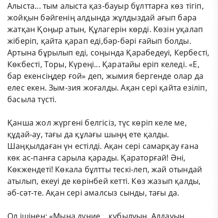
Алыста... тым алыста қаз-бауыр бұлттарға көз тігіп,
жойқын бәйгенің алдында жұлдыздай ағып бара
жатқан Қоңыр атын, Құлагерін көрді. Көзін уқалап
жіберіп, қайта қарап еді,бәр-бәрі ғайып болды.
Артына бұрылып еді, соңында Қарабедеуі, Кербесті,
Көкбесті, Торы, Күреңі... Қаратайы еріп келеді. «Е,
бар екенсіңдер ғой» деп, жымия бергенде олар да
елес екен. Зым-зия жоғалды. Ақан сері қайта езіліп,
басыла түсті.
Қанша жол жүргені белгісіз, түс көріп келе ме,
құдай-ау, тағы да құлағы шыңң ете қалды.
Шаңқылдаған үн естілді. Ақан сері самарқау ғана
көк ас-панға сарыла қарады. Қараторғай! Әні,
Көкжендеті! Көкала бұлтты тескі-леп, жай отындай
атылып, екеуі де көрінбей кетті. Көз жазып қалды,
әб-сәт-те. Ақан сері амалсыз сынды, тағы да.
Ол ішінен: «Мына дүние... құбылуын. Алдауын.