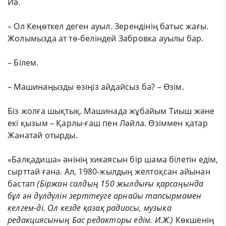
Иә.
– Ол Кеңөткел деген ауыл. Зерендінің батыс жағы.
Жолымызда ат тө-беліндей Забровка ауылы бар.
– Білем.
– Машинаңызды өзіңіз айдайсыз ба? – Өзім.
Біз жолға шықтық. Машинада жұбайым Тиыш және
екі қызым – Қарлы-ғаш пен Ләйла. Өзіммен қатар
Жанатай отырды.
«Балқадиша» әнінің хикаясын бір шама білетін едім,
сырттай ғана. Ал, 1980-жылдың желтоқсан айынан
бастап
(Біржан салдың 150 жылдығы қарсаңында
бұл ән дүлдүлін зерттеуге арнайы тапсырмамен
келгем-ді. Ол кезде қазақ радиосы, музыка
редакциясының Бас редакторы едім. И.Ж.)
Көкшенің