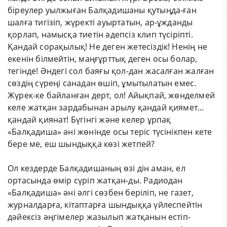
біреулер уылжыған Балқадишаны қутыңда-ған
шалға тигізіп, жүректі ауыртатын, ар-ұжданды
қорлап, намысқа тиетін әдепсіз клип түсіріпті.
Қандай сорақылық! Не деген жетесіздік! Ненің не
екенін білмейтін, маңғұрттық деген осы болар,
тегінде! Әндегі сол баяғы қол-дан жасалған жалған
сөздің сүреңі санадан өшіп, ұмытылатын емес.
Жүрек-ке байланған дерт, ол! Айықпай, жөнделмей
келе жатқан зардабынан арылу қандай қиямет...
қандай қиянат! Бүгінгі және келер ұрпақ
«Балқадиша» әні жөнінде осы теріс түсінікпен кете
бере ме, еш шындыққа көзі жетпей?
Ол кездерде Балқадишаның өзі дін аман, ел
ортасында өмір сүріп жатқан-ды. Радиодан
«Балқадиша» әні әлгі сөзбен беріліп, не газет,
журналдарға, кітаптарға шындыққа үйлеспейтін
дәйексіз әңгімелер жазылып жатқанын естіп-