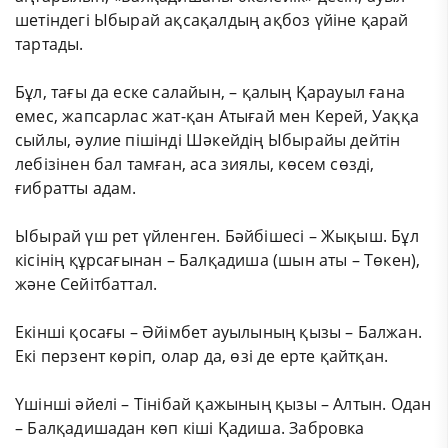
шетіндегі Ыбырай ақсақалдың ақбоз үйіне қарай
тартады.
Бұл, тағы да еске салайын, – қалың Қарауыл ғана
емес, жапсарлас жат-қан Атығай мен Керей, Уаққа
сыйлы, әулие пішінді Шәкейдің Ыбырайы дейтін
лебізінен бал тамған, аса зиялы, көсем сөзді,
ғибратты адам.
Ыбырай үш рет үйленген. Бәйбішесі – Жықыш. Бұл
кісінің құрсағынан – Балқадиша (шын аты – Төкен),
және Сейітбаттал.
Екінші қосағы – Әйімбет ауылының қызы – Балжан.
Екі перзент көріп, олар да, өзі де ерте қайтқан.
Үшінші әйелі – Тінібай қажының қызы – Алтын. Одан
– Балқадишадан көп кіші Қадиша. Забровка