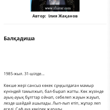
Автор:
Ілия Жақанов
Балқадиша
1985-жыл. 31-шілде...
Көкше жері сансыз көкек сұңқылдаған мамыр
күніндей тамылжып, бал-бырап жатты. Көк жүзінде
ауық-ауық бұлттар ойнап, себелеп жауын жауып,
лезде шайдай ашылады. Лып-лып етіп, жұпар леп
еседі. Саф ауа көкірек жарады.