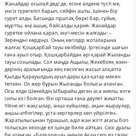
Жанайдар осылай деді де, есіне әлдене түсті ме,
үнсіз түрегеліп барып, сейфін ашты. Ішінен бір
сурет алды. Басында пұшпақ бөркі бар, сұйық
мұртты, өңі ашық, байсалды қария. Жанайдар
суретке ойлана қарап, әңгі-месін жалғады: –
Зерендіні көрдіңіз. Оның көгілдір жоталарына
жалғас Қошқарбай тауы көлбейді. Іргесінде шағын
ғана ауыл отыр. Қошқарбайдан әрі қарай Жыланды
тауы созылады. Сол маңда Ащылы, Жекебояқ өзен-
дерінің аралығында кең көсілген жасыл алқапта
Қылды Қарауылдың ауыл-дары қаз-қатар мекен
тепкен. Ол жер бұрын Жыланды болысы атанған.
Осы елде Шөкейдің Ыбырайы деген аса зиялы, елге
силы кісі болған. Өзі орташа ғана дәулет жиыпты.
Үйіне игі жақсылар, әнші-күйшілер, ақын-жыраулар,
аңшы-атбегілер, ұста-зергерлер көп үйірілген.
Жаратылысынан турашыл, әділ жан жігіт ағасы боп
толысқан кезінде ел ішінде билік айтқан. Сөзі дуалы
би атанған. «Балқадиша» әнінде Ақан сері өз сөзін: