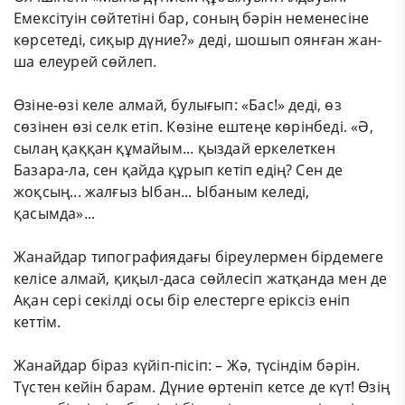
Емексітуін сөйтетіні бар, соның бәрін неменесіне
көрсетеді, сиқыр дүние?» деді, шошып оянған жан-
ша елеурей сөйлеп.
Өзіне-өзі келе алмай, булығып: «Бас!» деді, өз
сөзінен өзі селк етіп. Көзіне ештеңе көрінбеді. «Ә,
сылаң қаққан құмайым... қыздай еркелеткен
Базара-ла, сен қайда құрып кетіп едің? Сен де
жоқсың... жалғыз Ыбан... Ыбаным келеді,
қасымда»...
Жанайдар типографиядағы біреулермен бірдемеге
келісе алмай, қиқыл-даса сөйлесіп жатқанда мен де
Ақан сері секілді осы бір елестерге еріксіз еніп
кеттім.
Жанайдар біраз күйіп-пісіп: – Жә, түсіндім бәрін.
Түстен кейін барам. Дүние өртеніп кетсе де күт! Өзің