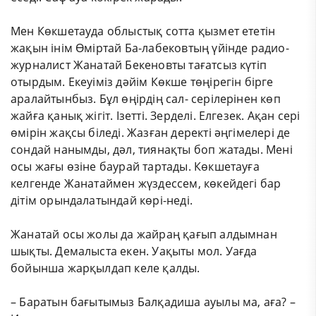
Мен Көкшетауда облыстық сотта қызмет ететін
жақын інім Өміртай Ба-лабековтың үйінде радио-
журналист Жанатай Бекеновты тағатсыз күтіп
отырдым. Екеуіміз дәйім Көкше төңірегін бірге
аралайтынбыз. Бұл өңірдің сал- серілерінен көп
жайға қанық жігіт. Ізетті. Зерделі. Елгезек. Ақан сері
өмірін жақсы біледі. Жазған деректі әңгімелері де
сондай нанымды, дәл, тиянақты боп жатады. Мені
осы жағы өзіне баурай тартады. Көкшетауға
келгенде Жанатаймен жүздессем, көкейдегі бар
дітім орындалатындай көрі-неді.
Жанатай осы жолы да жайраң қағып алдымнан
шықты. Демалыста екен. Уақыты мол. Уағда
бойынша жарқылдап келе қалды.
– Баратын бағытымыз Балқадиша ауылы ма, аға? –