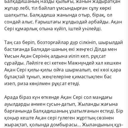
Балқадишаның назды қылығы, жанын жадыратқан
жұпар лебі, тіл байлап ұмсындырған сұлу көркі
шалқытты. Балқадиша жанында отыр, бірақ, ол
сондай алыс. Ғарыштағы жұлдыздай арбайды. Ақан
Сері құмарлық отына күйіп, іштей уһілейді.
Таң саз беріп, бозторғайлар дүр сілкініп, шырылдай
бастағанда Балқади-шаның екі жеңгесі Ділда мен
Ұмсын Ақан Серінің алдына иіліп кеп, рұқсат
сұрайды. Ләйліге есі кеткен Мәжнүндей хал кешкен
Ақан Сері қилы-қилы ойға шырмалып, екі көзі қара
бұлақтай тұнып, жеңгелеріне қимастықпен бас
изеп, риза көңілмен рұқсат етеді.
Арада біраз күн өткенде Ақан Сері сол маңдағы
ауылдарды әнмен сусын-датып, Жыланды жағына
барғанында Балқадишаның ұзатылғанын естиді. Бір
қоңыр кеште Ақан сері гулеген жұрттың сөзінен
жырақтап, қолында домбырасы... Жыландының құз-