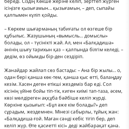
береді. Сіздің Көкше жеріне келіп, зерттеп жүрген
ісіңізге қызығамын... қызығамын, – деп, сыпайы
қалпымен күліп қойды.
– Көркем шығарманың табиғаты ол өзгеше бір
құбылыс. Жазушының «вымысль... домыслы»
болады, ол – түсінікті жай. Ал, мен «Балқадиша»
әнінің шығу тарихын қаз – қалпында білгім келеді, –
дедім, өз ойымды бір-ден сездіріп.
Жанайдар жайлап сөз бастады: – Ана бір жылы... о,
одан бері қанша көк-тем, қанша қыс өтті, балаңдау
кезім. Хасен деген етікші жездеміз бар еді. Сол
кісінің үйіне бойы тіп-тік, киген киімі тап-таза, әсем,
көзі мөлдіреген аққұба бәйбіше келіп жүрді.
Көркіне қызығып: «Бұл әже кім болады?» деп
сұрадым, жездемнен. Мінезі сабырлы, тұйық жан:
«Балқадиша ғой. Маған сәнді кебіс тігіп бер, деп
келіп жүр. Өте қасиетті кісі» деді жайбарақат қана.