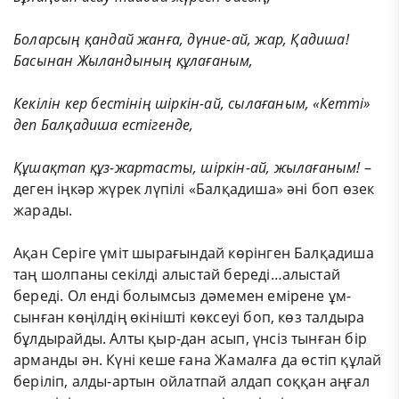
Боларсың
қандай
жанға,
дүние-ай,
жар,
Қадиша!
Басынан Жыландының құлағаным,
Кекілін
кер
бестінің
шіркін-ай,
сылағаным,
«Кетті»
деп Балқадиша естігенде,
Құшақтап
құз-жартасты,
шіркін-ай,
жылағаным!
–
деген іңкәр жүрек лүпілі «Балқадиша» әні боп өзек
жарады.
Ақан Серіге үміт шырағындай көрінген Балқадиша
таң шолпаны секілді алыстай береді…алыстай
береді. Ол енді болымсыз дәмемен емірене ұм-
сынған көңілдің өкінішті көксеуі боп, көз талдыра
бұлдырайды. Алты қыр-дан асып, үнсіз тынған бір
арманды ән. Күні кеше ғана Жамалға да өстіп құлай
беріліп, алды-артын ойлатпай алдап соққан аңғал