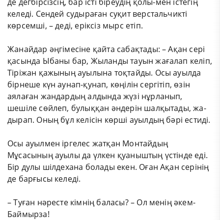
де дегбірсізсің, бар істі біреудің қолы-мен істегің
келеді. Сендей судыраған суқит верстальчикті
көрсемші, – деді, еріксіз мырс етіп.
Жанайдар әңгімесіне қайта сабақтады: – Ақан сері
қасында Ыбаны бар, Жыланды тауын жағалап келіп,
Тіріжан қажының ауылына тоқтайды. Осы ауылда
бірнеше күн аунап-қунап, көңілін сергітіп, өзін
аялаған жандардың алдында жүзі нұрланып,
шешіле сөйлеп, булыққан әндерін шалқытады, жа-
дырап. Оның бұл келісін көрші ауылдың бәрі естиді.
Осы ауылмен іргелес жатқан Монтайдың
Мұсасының ауылы да үлкен қуаныштың үстінде еді.
Бір дулы шілдехана болады екен. Оған Ақан серінің
де барғысы келеді.
– Туған нәресте кімнің баласы? – Ол менің әкем-
Баймырза!