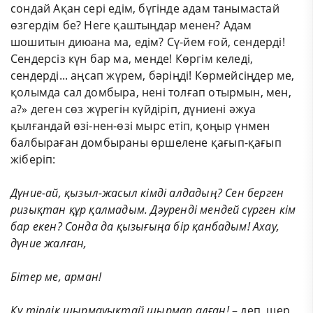
сондай Ақан сері едім, бүгінде адам танымастай
өзгердім бе? Неге қаштыңдар менен? Адам
шошитын диюана ма, едім? Сү-йем ғой, сендерді!
Сендерсіз күн бар ма, менде! Көргім келеді,
сендерді... аңсап жүрем, бәріңді! Көрмейсіңдер ме,
қолымда сал домбыра, нені толғап отырмын, мен,
а?» деген сөз жүрегін күйдіріп, дүниені әжуа
қылғандай өзі-нен-өзі мырс етіп, қоңыр үнмен
балбыраған домбыраны өршелене қағып-қағып
жіберіп:
Дүние-ай,
қызыл-жасыл
кімді
алдадың?
Сен берген
ризықтан құр қалмадым. Дәуренді мендей сүрген кім
бар екен? Сонда да қызығыңа бір қанбадым! Ахау,
дүние жалған,
Бітер
ме,
арман!
Қу
тірлік
шырмауықтай
шырмап
алған!
– деп, шер