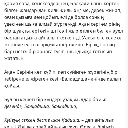
қария сөзді көнекөздерінен, Балқадишаны көрген-
білген жандар-дан қилы-қилы әңгіме, дерек жинап,
оған қызыға ден қойып, әлі де болса соның
үдесінен шыға алмай жүргем-ді. Ақан сері өмірінің
бір шуақты, әрі өкінішті сәті жыр етілген бұл ән әуел
бастан аңызға айналып кеткен-ді. Уақыт өте келе ол
жөнінде ел сөзі әрқилы шертілетін. Бірақ, соның
бәрі негізі бір арнаға түсіп, шындыққа тоғысып
жататын.
Ақан Серінің көп күйіп, көп сүйінген жүрегінің бір
тебірене елжіреген кезі «Балқадиша» әнінде қалып
қойды.
Бұл ән кешегі бір күндері ұзақ жылдар бойы:
Дегенде, Балқадиша, Балқадиша,
Күйеуің
сексен
бесте
шал
Қадиша
, – деп айтылып
келді. Әлі де солай айтылып жүр. Өресіз, білімсіз