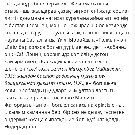
сырды жұрт біле бермейді. Жиырмасыншы,
отызыншы жылдарда қазақтың көп әні жаңа социа-
листік қоғамның насихат құралына айналып, өзінің
о бастағы сөзінен, мәнінен ажырады. Сол кездерде
колхоздастыру, сауатсыздықты жою, әйел теңдігі
науқаны басталғанда Үкілі Ыбрайдың «Толқын» әні:
«Елім бар колхоз болып дүрілдеген» деп, «Ақбаян»
әні: «Ой, Ленин, қараңғыда көп елің» деген
қайырмамен, «Балқадиша» әйел теңсіздігін
шенеген
(әлгі сөзін жазған Мақсұтбек Майшекин.
1939 жылдан бастап радионың музыка ре-
дакциясында қызмет еткен. И.Ж.)
ән боп шыға
келді. Үлебайдың «Дудара-йы» ұлттар достығы
саясатына орай көріне көзге Марьям
Жагорқызының әні боп, ел санасына еріксіз сіңді.
Ықылым заманнан бері бір сөзіне қылау түспеген
әндеріміз «жаңа сыпатқа» ие боп, құбыла қалды.
Әндердің тәл-