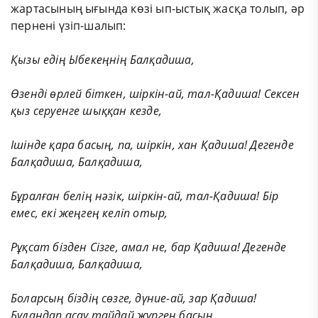
жартасының ығында көзі ып-ыстық жасқа толып, әр
пернені үзіп-шалып:
Қызы
едің
Ыбекеңнің
Балқадиша,
Өзенді
өрлей
біткен,
шіркін-ай,
тал-Қадиша!
Сексен
қыз серуенге шыққан кезде,
Ішінде
қара
басың,
па,
шіркін,
хан
Қадиша!
Дегенде
Балқадиша, Балқадиша,
Бұралған
белің
нәзік,
шіркін-ай,
тал-Қадиша!
Бір
емес, екі жеңгең келіп отыр,
Рұқсат
бізден
Сізге,
амал
не,
бар
Қадиша!
Дегенде
Балқадиша, Балқадиша,
Боларсың
біздің
сөзге,
дүние-ай,
зар
Қадиша!
Бұлаңдап асау тайдай жүрген басың,