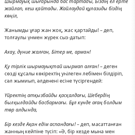
Шырмауық
шығарында
бас
тартады,
Біздің ел ерте
жайлап, кеш қайтады. Жайлаудай құлазиды біздің
көңіл,
Жанымды ұғар жан жоқ, жас қартайды! – деп,
толғаулы үнмен жүрек сыз-датып:
Ахау,
дүние
жалған,
Бітер ме, арман!
Қу
тірлік
шырмауықтай
шырмап
алған!
– деген
сөзді құсалы көкіректің уһілеген лебімен білдіріп,
сәл жымиып, әлденені есіне түсіргендей:
Үйректің
атқызбайды
қасқалдағы,
Шебердің
былқылдайды басбармағы. Бұл күнде ағаң болдым
төр алдында,
Бір
кезде
Ақан
едім
аспандағы!
– деп, масаттанған
жанның кейпіне түсіп: «Ә, бір кезде мына мен