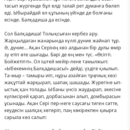
тасып жүргенде бұл елді талай рет думанға бөлеп
еді. Ыбырайдай ел құтының үйінде де болғаны
есінде. Балқадиша да есінде.
Сол Балқадиша! Толықсыған кербез ару.
Жарқылдаған жанарында күллі дүние жайнап тұр.
Ә, дүние... Ақан Серінің көз алдынан бір дулы өмір
зу етіп өте шығады. Бәрі де өң мен түс. «Өсіпті.
Бойжетіпті». Ол іштей мейір-лене тамылжып:
«Ыбекемнің Балқадишасы!» дейді, үздіге қиылып.
Та-мыр – тамыры иіп, нұры азайған тұңғиық көзі
жақұттай жарқырап, шапақ шашады. Жүрегіне ып-
ыстық қан толады. Ыбаны үнсіз жаудырап, әкесіне
күлімсірей қарап, дорбасынан алып, домбырасын
ұсынады. Ақан Сері пер-неге саусағы тиген сәтте,
кеудесін шалқақ көтеріп, паң көкірекпен қиырға
сарыла көз салып: