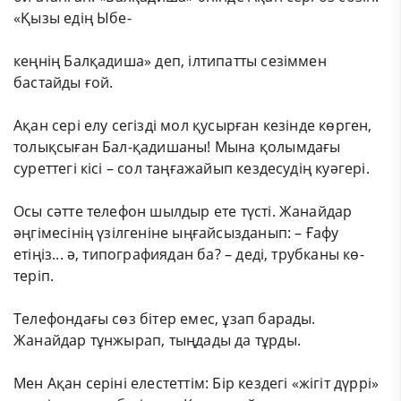
«Қызы едің Ыбе-
кеңнің Балқадиша» деп, ілтипатты сезіммен
бастайды ғой.
Ақан сері елу сегізді мол қусырған кезінде көрген,
толықсыған Бал-қадишаны! Мына қолымдағы
суреттегі кісі – сол таңғажайып кездесудің куәгері.
Осы сәтте телефон шылдыр ете түсті. Жанайдар
әңгімесінің үзілгеніне ыңғайсызданып: – Ғафу
етіңіз... ә, типографиядан ба? – деді, трубканы кө-
теріп.
Телефондағы сөз бітер емес, ұзап барады.
Жанайдар тұнжырап, тыңдады да тұрды.
Мен Ақан серіні елестеттім: Бір кездегі «жігіт дүррі»