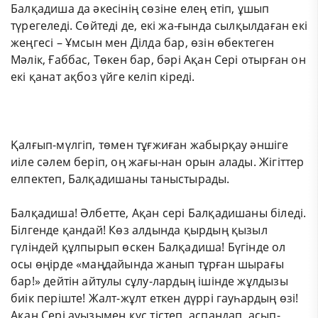
Балқадиша да әкесінің сөзіне елең етіп, ұшып
түрегеледі. Сөйтеді де, екі жа-ғында сылқылдаған екі
жеңгесі – Ұмсын мен Ділда бар, өзін өбектеген
Мәлік, Ғаббас, Төкен бар, бәрі Ақан Сері отырған он
екі қанат ақбоз үйге келіп кіреді.
Қалғып-мүлгіп, төмен тұғжиған жабырқау әншіге
иіле сәлем беріп, оң жағы-нан орын алады. Жігіттер
елпектеп, Балқадишаны таныстырады.
Балқадиша! Әлбетте, Ақан сері Балқадишаны біледі.
Білгенде қандай! Көз алдында қырдың қызыл
гүліндей құлпырып өскен Балқадиша! Бүгінде ол
осы өңірде «маңдайында жанып тұрған шырағы
бар!» дейтін айтулы сұлу-лардың ішінде жұлдызы
биік періште! Жалт-жұлт еткен дүррі гауһардың өзі!
Ақан Сері ауызымен құс тістеп, аспандап, асып-