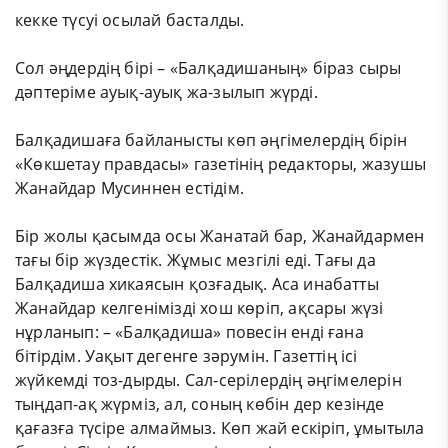
кекке түсуі осылай басталды.
Сол әңдердің бірі – «Балқадишаның» біраз сыры
дәптеріме ауық-ауық жа-зылып жүрді.
Балқадишаға байланысты көп әңгімелердің бірін
«Көкшетау правдасы» газетінің редакторы, жазушы
Жанайдар Мусиннен естідім.
Бір жолы қасымда осы Жанатай бар, Жанайдармен
тағы бір жүздестік. Жұмыс мезгілі еді. Тағы да
Балқадиша хикаясын қозғадық. Аса инабатты
Жанайдар келгенімізді хош көріп, ақсары жүзі
нұрланып: – «Балқадиша» повесін енді ғана
бітірдім. Уақыт дегенге зәрумін. Газеттің ісі
жүйкемді тоз-дырды. Сал-серілердің әңгімелерін
тыңдап-ақ жүрміз, ал, соның көбін дер кезінде
қағазға түсіре алмаймыз. Көп жай ескіріп, ұмытыла