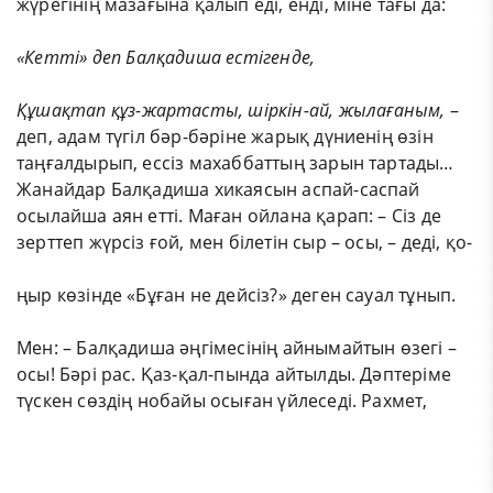
жүрегінің мазағына қалып еді, енді, міне тағы да:
«Кетті»
деп
Балқадиша
естігенде,
Құшақтап
құз-жартасты,
шіркін-ай,
жылағаным,
–
деп, адам түгіл бәр-бәріне жарық дүниенің өзін
таңғалдырып, ессіз махаббаттың зарын тартады…
Жанайдар Балқадиша хикаясын аспай-саспай
осылайша аян етті. Маған ойлана қарап: – Сіз де
зерттеп жүрсіз ғой, мен білетін сыр – осы, – деді, қо-
ңыр көзінде «Бұған не дейсіз?» деген сауал тұнып.
Мен: – Балқадиша әңгімесінің айнымайтын өзегі –
осы! Бәрі рас. Қаз-қал-пында айтылды. Дәптеріме
түскен сөздің нобайы осыған үйлеседі. Рахмет,