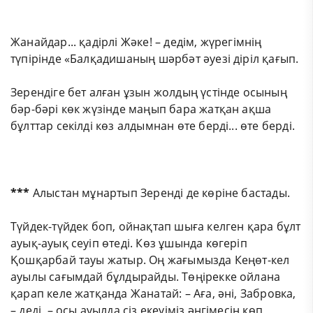
Жанайдар... қадірлі Жәке! – дедім, жүрегімнің
түпірінде «Балқадишаның шәрбәт әуезі діріл қағып.
Зерендіге бет алған ұзын жолдың үстінде осының
бәр-бәрі көк жүзінде маңып бара жатқан ақша
бұлттар секілді көз алдымнан өте берді... өте берді.
***
Алыстан мұнартып Зеренді де көріне бастады.
Түйдек-түйдек боп, ойнақтап шыға келген қара бұлт
ауық-ауық сеуіп өтеді. Көз ұшында көгеріп
Қошқарбай тауы жатыр. Оң жағымызда Кеңөт-кел
ауылы сағымдай бұлдырайды. Төңірекке ойлана
қарап келе жатқанда Жанатай: – Аға, әні, Забровка,
– деді, – осы ауылда сіз екеуіміз әңгімесін көп