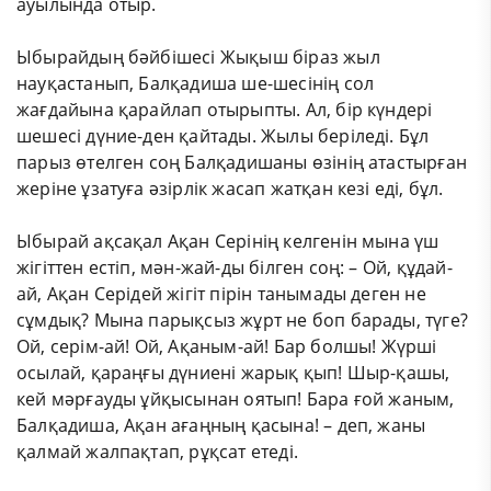
ауылында отыр.
Ыбырайдың бәйбішесі Жықыш біраз жыл
науқастанып, Балқадиша ше-шесінің сол
жағдайына қарайлап отырыпты. Ал, бір күндері
шешесі дүние-ден қайтады. Жылы беріледі. Бұл
парыз өтелген соң Балқадишаны өзінің атастырған
жеріне ұзатуға әзірлік жасап жатқан кезі еді, бұл.
Ыбырай ақсақал Ақан Серінің келгенін мына үш
жігіттен естіп, мән-жай-ды білген соң: – Ой, құдай-
ай, Ақан Серідей жігіт пірін танымады деген не
сұмдық? Мына парықсыз жұрт не боп барады, түге?
Ой, серім-ай! Ой, Ақаным-ай! Бар болшы! Жүрші
осылай, қараңғы дүниені жарық қып! Шыр-қашы,
кей мәрғауды ұйқысынан оятып! Бара ғой жаным,
Балқадиша, Ақан ағаңның қасына! – деп, жаны
қалмай жалпақтап, рұқсат етеді.