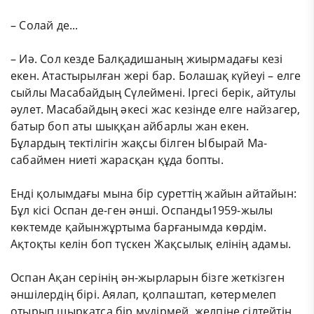
– Солай де...
– Иә. Сол кезде Балқадишаның жиырмадағы кезі
екен. Атастырылған жері бар. Болашақ күйеуі – елге
сыйлы Масабайдың Сүлеймені. Іргесі берік, айтулы
әулет. Масабайдың әкесі жас кезінде елге найзагер,
батыр боп аты шыққан айбарлы жан екен.
Бұлардың тектілігін жақсы білген Ыбырай Ма-
сабаймен ниеті жарасқан құда бопты.
Енді қолымдағы мына бір суреттің жайын айтайын:
Бұл кісі Оспан де-ген әнші. Оспанды1959-жылы
көктемде қайынжұртыма барғанымда көрдім.
Ақтоқты келін боп түскен Жақсылық елінің адамы.
Оспан Ақан серінің ән-жырларын бізге жеткізген
әншілердің бірі. Аялап, қолпаштап, көтермелеп
отырып шырқатса бір мүдірмей, желпіне сілтейтін