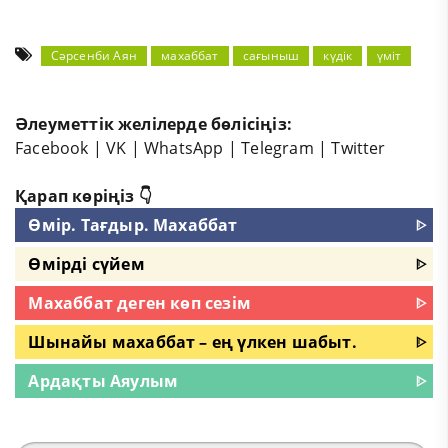
Сәрсенби Аян
махаббат
сағыныш
күдік
үміт
Әлеуметтік желілерде бөлісіңіз:
Facebook
|
VK
|
WhatsApp
|
Telegram
|
Twitter
Қарап көріңіз 👇
Өмір. Тағдыр. Махаббат
ᐈ
Өмірді сүйем
ᐈ
Махаббат деген көп сезім
ᐈ
Шынайы махаббат – ең үлкен шабыт.
ᐈ
Ардақты Аяулым
ᐈ