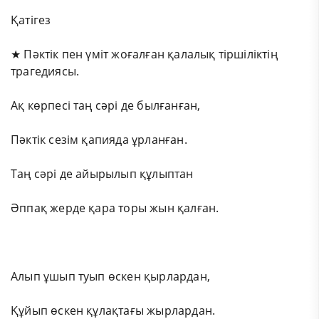
Қатігез
★ Пәктік пен үміт жоғалған қалалық тіршіліктің
трагедиясы.
Ақ көрпесі таң сәрі де былғанған,
Пәктік сезім қапияда ұрланған.
Таң сәрі де айырылып құлыптан
Әппақ жерде қара торы жын қалған.
Алып ұшып туып өскен қырлардан,
Құйып өскен құлақтағы жырлардан.