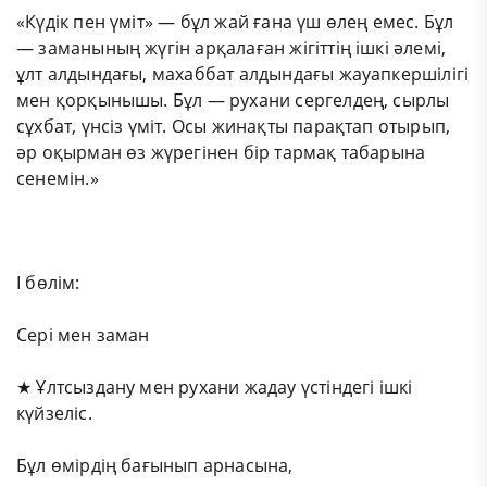
«Күдік пен үміт» — бұл жай ғана үш өлең емес. Бұл
— заманының жүгін арқалаған жігіттің ішкі әлемі,
ұлт алдындағы, махаббат алдындағы жауапкершілігі
мен қорқынышы. Бұл — рухани сергелдең, сырлы
сұхбат, үнсіз үміт. Осы жинақты парақтап отырып,
әр оқырман өз жүрегінен бір тармақ табарына
сенемін.»
I бөлім:
Сері мен заман
★ Ұлтсыздану мен рухани жадау үстіндегі ішкі
күйзеліс.
Бұл өмірдің бағынып арнасына,