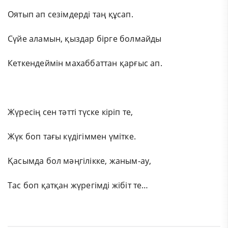
Оятып ап сезімдерді таң құсап.
Сүйе аламын, қыздар бірге болмайды
Кеткендеймін махаббаттан қарғыс ап.
Жүресің сен тәтті түске кіріп те,
Жүк боп тағы күдігіммен үмітке.
Қасымда бол мәңгілікке, жаным-ау,
Тас боп қатқан жүрегімді жібіт те…