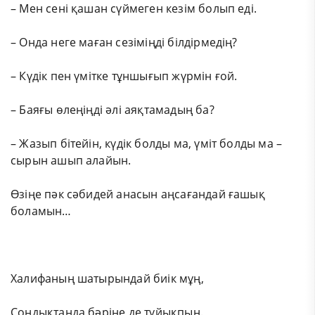
– Мен сені қашан сүймеген кезім болып еді.
– Онда неге маған сезіміңді білдірмедің?
– Күдік пен үмітке тұншығып жүрмін ғой.
– Баяғы өлеңіңді әлі аяқтамадың ба?
– Жазып бітейін, күдік болды ма, үміт болды ма –
сырын ашып алайын.
Өзіңе пәк сәбидей анасын аңсағандай ғашық
боламын…
Халифаның шатырындай биік мұң,
Сондықтанда бәріне де тұйықпын.