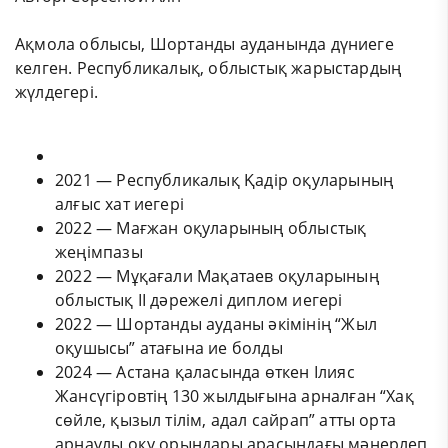
Ақмола облысы, Шортанды ауданында дүниеге
келген. Республикалық, облыстық жарыстардың
жүлдегері.
2021 — Республикалық Қадір оқуларының
алғыс хат иегері
2022 — Мағжан оқуларының облыстық
жеңімпазы
2022 — Мұқағали Мақатаев оқуларының
облыстық II дәрежелі диплом иегері
2022 — Шортанды ауданы әкімінің “Жыл
оқушысы” атағына ие болды
2024 — Астана қаласында өткен Ілияс
Жансүгіровтің 130 жылдығына арналған “Хақ
сөйле, қызыл тілім, адал сайрап” атты орта
арнаулы оқу орындары арасындағы мәнерлеп