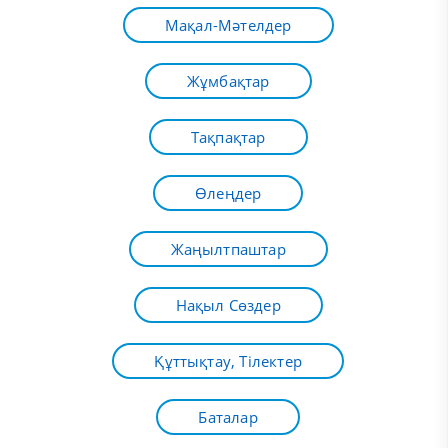
Мақал-Мәтелдер
Жұмбақтар
Тақпақтар
Өлеңдер
Жаңылтпаштар
Нақыл Сөздер
Құттықтау, Тілектер
Баталар