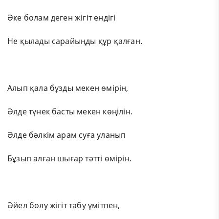
Әке болам деген жігіт ендігі
Не қылады сарайыңды құр қалған.
Алып қала бұзды мекен өмірін,
Әлде түнек басты мекен көңілін.
Әлде бәлкім арам суға уланып
Бұзып алған шығар тәтті өмірін.
Әйел болу жігіт табу үмітпен,