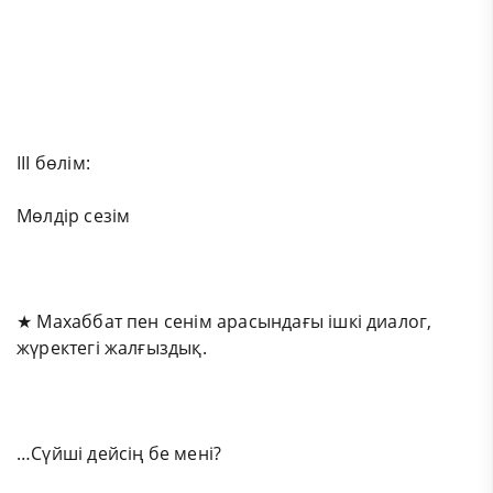
III бөлім:
Мөлдір сезім
★ Махаббат пен сенім арасындағы ішкі диалог,
жүректегі жалғыздық.
…Сүйші дейсің бе мені?