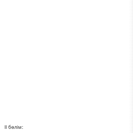
II бөлім: