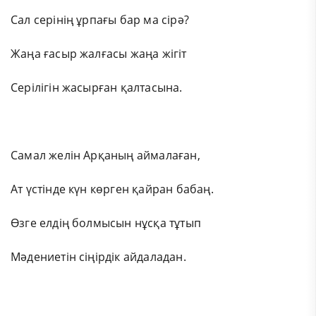
Сал серінің ұрпағы бар ма сірә?
Жаңа ғасыр жалғасы жаңа жігіт
Серілігін жасырған қалтасына.
Самал желін Арқаның аймалаған,
Ат үстінде күн көрген қайран бабаң.
Өзге елдің болмысын нұсқа тұтып
Мәдениетін сіңірдік айдаладан.