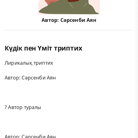
Автор:
Сәрсенби Аян
Күдік пен Үміт триптих
Лирикалық триптих
Автор: Сәрсенби Аян
? Автор туралы
Автор: Сәрсенби Аян