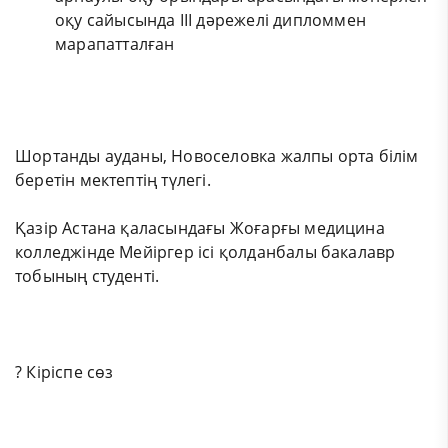
оқу сайысында III дәрежелі дипломмен
марапатталған
Шортанды ауданы, Новоселовка жалпы орта білім
беретін мектептің түлегі.
Қазір Астана қаласындағы Жоғарғы медицина
колледжінде Мейіргер ісі қолданбалы бакалавр
тобының студенті.
? Кіріспе сөз