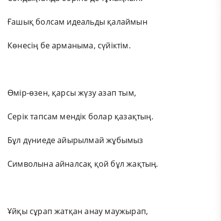
Ғашық болсам идеальды қалаймын
Көнесің бе арманыма, сүйіктім.
Өмір-өзен, қарсы жүзу азап тым,
Серік тапсам мендік болар қазақтың.
Бұл дүниеде айырылмай жұбымыз
Символына айналсақ қой бұл жақтың.
Ұйқы сұрап жатқан анау маужырап,