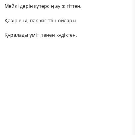
Мейлі дерін күтерсің ау жігіттен.
Қазір енді пәк жігіттің ойлары
Құралады үміт пенен күдіктен.