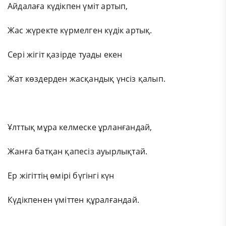
Айдалаға күдікпен үміт артып,
Жас жүректе күрмелген күдік артық.
Сері жігіт қазірде туады екен
Жат көздерден жасқандық үнсіз қалып.
Ұлттық мұра келмеске ұрланғандай,
Жанға батқан қапесіз ауырлықтай.
Ер жігіттің өмірі бүгінгі күн
Күдікпенен үміттен құралғандай.