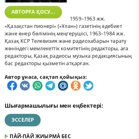
АВТОРҒА ҚОСУ...
1959–1963 жж.
«Қазақстан пионері» («Ұлан») газетінің әдебиет
және өнер бөлімінің меңгерушісі, 1963–1984 жж.
Қазақ КСР Телевизия және радиохабарын тарату
жөніндегі мемлекеттік комитетінің редакторы, аға
редакторы, Қазақ радиосы музыка редакциясының
бас редакторы қызметін атқарған.
Автор ұнаса, сақтап қойыңыз:
Шығармашылығы мен еңбектері:
ЭССЕЛЕР
ᐈ
ПÀЙ-ПÀЙ ЖИЫРМÀ БЕC