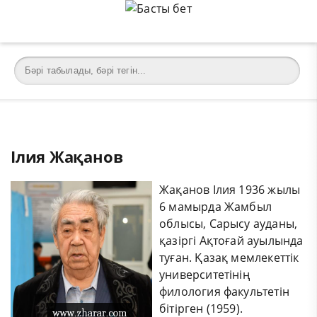
Ілия Жақанов
Жақанов Ілия 1936 жылы
6 мамырда Жамбыл
облысы, Сарысу ауданы,
қазіргі Ақтоғай ауылында
туған. Қазақ мемлекеттік
университетінің
филология факультетін
бітірген (1959).