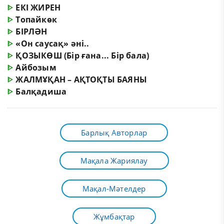
ᐈ
ЕКІ ЖИРЕН
ᐈ
Топайкөк
ᐈ
БІРЛӘН
ᐈ
«Он саусақ» әні..
ᐈ
ҚОЗЫКӨШ (Бір ғана... Бір бала)
ᐈ
Айбозым
ᐈ
ЖАЛМҰҚАН – АҚТОҚТЫ БАЯНЫ
ᐈ
Балқадиша
Барлық Авторлар
Мақала Жариялау
Мақал-Мәтелдер
Жұмбақтар