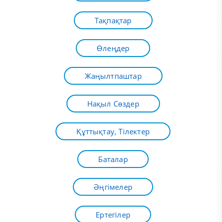
Тақпақтар
Өлеңдер
Жаңылтпаштар
Нақыл Сөздер
Құттықтау, Тілектер
Баталар
Әңгімелер
Ертегілер