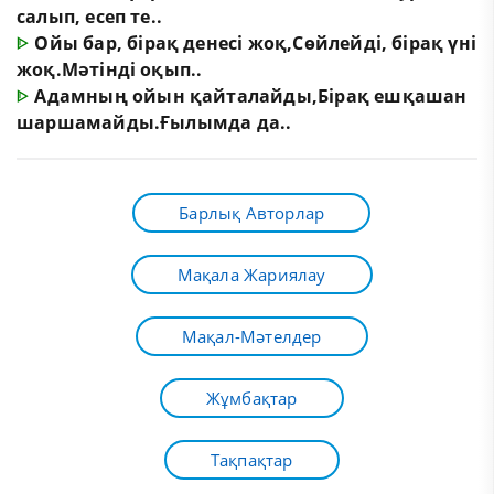
салып, есеп те..
ᐈ
Ойы бар, бірақ денесі жоқ,Сөйлейді, бірақ үні
жоқ.Мәтінді оқып..
ᐈ
Адамның ойын қайталайды,Бірақ ешқашан
шаршамайды.Ғылымда да..
Барлық Авторлар
Мақала Жариялау
Мақал-Мәтелдер
Жұмбақтар
Тақпақтар