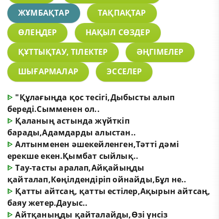
ЖҰМБАҚТАР
ТАҚПАҚТАР
ӨЛЕҢДЕР
НАҚЫЛ СӨЗДЕР
ҚҰТТЫҚТАУ, ТІЛЕКТЕР
ӘҢГІМЕЛЕР
ШЫҒАРМАЛАР
ЭССЕЛЕР
ᐈ
"Құлағыңда қос тесігі,Дыбысты алып
береді.Сымменен ол..
ᐈ
Қаланың астында жүйткіп
барады,Адамдарды алыстан..
ᐈ
Алтынменен әшекейленген,Тәтті дәмі
ерекше екен.Қымбат сыйлық..
ᐈ
Тау-тасты аралап,Айқайыңды
қайталап,Көңілдендіріп ойнайды,Бұл не..
ᐈ
Қатты айтсаң, қатты естілер,Ақырын айтсаң,
баяу жетер.Дауыс..
ᐈ
Айтқаныңды қайталайды,Өзі үнсіз