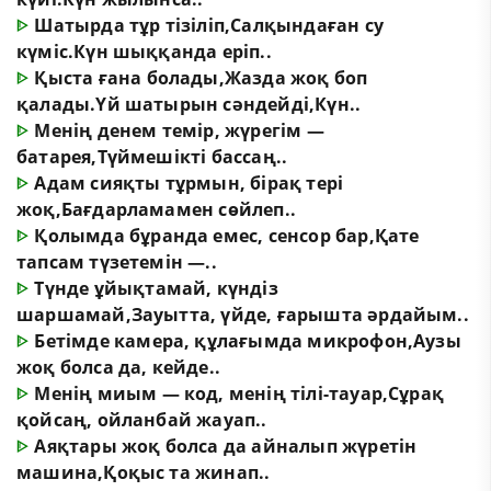
ᐈ
Шатырда тұр тізіліп,Салқындаған су
күміс.Күн шыққанда еріп..
ᐈ
Қыста ғана болады,Жазда жоқ боп
қалады.Үй шатырын сәндейді,Күн..
ᐈ
Менің денем темір, жүрегім —
батарея,Түймешікті бассаң..
ᐈ
Адам сияқты тұрмын, бірақ тері
жоқ,Бағдарламамен сөйлеп..
ᐈ
Қолымда бұранда емес, сенсор бар,Қате
тапсам түзетемін —..
ᐈ
Түнде ұйықтамай, күндіз
шаршамай,Зауытта, үйде, ғарышта әрдайым..
ᐈ
Бетімде камера, құлағымда микрофон,Аузы
жоқ болса да, кейде..
ᐈ
Менің миым — код, менің тілі-тауар,Сұрақ
қойсаң, ойланбай жауап..
ᐈ
Аяқтары жоқ болса да айналып жүретін
машина,Қоқыс та жинап..