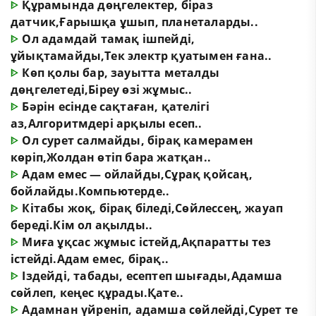
ᐈ
Құрамында дөңгелектер, біраз
датчик,Ғарышқа ұшып, планеталарды..
ᐈ
Ол адамдай тамақ ішпейді,
ұйықтамайды,Тек электр қуатымен ғана..
ᐈ
Көп қолы бар, зауытта металды
дөңгелетеді,Біреу өзі жұмыс..
ᐈ
Бәрін есінде сақтаған, қателігі
аз,Алгоритмдері арқылы есеп..
ᐈ
Ол сурет салмайды, бірақ камерамен
көріп,Жолдан өтіп бара жатқан..
ᐈ
Адам емес — ойлайды,Сұрақ қойсаң,
бойлайды.Компьютерде..
ᐈ
Кітабы жоқ, бірақ біледі,Сөйлессең, жауап
береді.Кім ол ақылды..
ᐈ
Миға ұқсас жұмыс істейд,Ақпаратты тез
істейді.Адам емес, бірақ..
ᐈ
Іздейді, табады, есептеп шығады,Адамша
сөйлеп, кеңес құрады.Қате..
ᐈ
Адамнан үйреніп, адамша сөйлейді,Сурет те