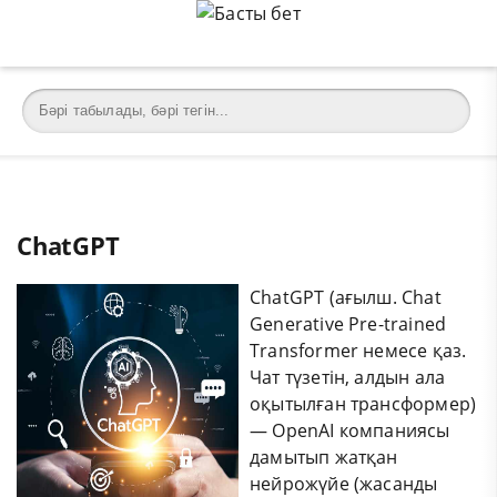
ChatGPT
ChatGPT (ағылш. Chat
Generative Pre-trained
Transformer немесе қаз.
Чат түзетін, алдын ала
оқытылған трансформер)
— OpenAI компаниясы
дамытып жатқан
нейрожүйе (жасанды