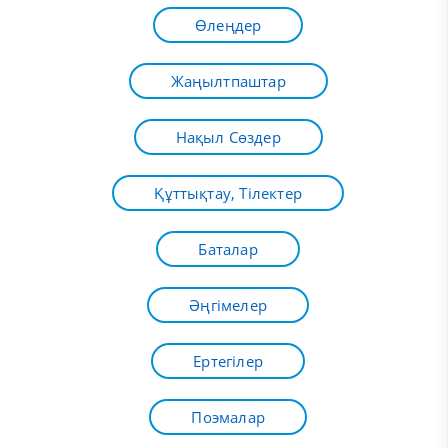
Өлеңдер
Жаңылтпаштар
Нақыл Сөздер
Құттықтау, Тілектер
Баталар
Әңгімелер
Ертегілер
Поэмалар