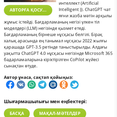
интеллект (Artificial
Intelligent )). ChatGPT чат
АВТОРҒА ҚОСУ...
яғни жазба мәтін арқылы
жұмыс істейді. Бағдарламаның негізі үлкен тіл
моделдері (LLM) негізінде қызмет етеді.
Бағдарламаның бірнеше нұсқасы белгілі. Бірақ
халық арасында ең танымал нұсқасы 2022 жылғы
қарашада GPT-3.5 ретінде таныстырылды. Алдағы
уақытта ChatGPT 4.0 нұсқасы негізінде Microsoft 365
бадарламаларына кіріктірілген CoPilot жүйесі
сынақтан өтуде.
Автор ұнаса, сақтап қойыңыз:
Шығармашылығы мен еңбектері:
БАСҚА
МАҚАЛ-МӘТЕЛДЕР