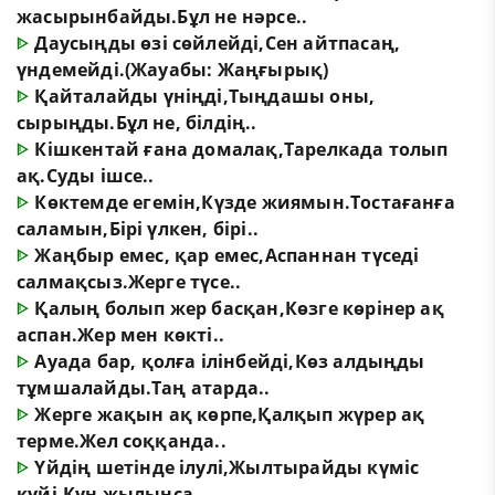
жасырынбайды.Бұл не нәрсе..
ᐈ
Даусыңды өзі сөйлейді,Сен айтпасаң,
үндемейді.(Жауабы: Жаңғырық)
ᐈ
Қайталайды үніңді,Тыңдашы оны,
сырыңды.Бұл не, білдің..
ᐈ
Кішкентай ғана домалақ,Тарелкада толып
ақ.Суды ішсе..
ᐈ
Көктемде егемін,Күзде жиямын.Тостағанға
саламын,Бірі үлкен, бірі..
ᐈ
Жаңбыр емес, қар емес,Аспаннан түседі
салмақсыз.Жерге түсе..
ᐈ
Қалың болып жер басқан,Көзге көрінер ақ
аспан.Жер мен көкті..
ᐈ
Ауада бар, қолға ілінбейді,Көз алдыңды
тұмшалайды.Таң атарда..
ᐈ
Жерге жақын ақ көрпе,Қалқып жүрер ақ
терме.Жел соққанда..
ᐈ
Үйдің шетінде ілулі,Жылтырайды күміс
күйі.Күн жылынса..