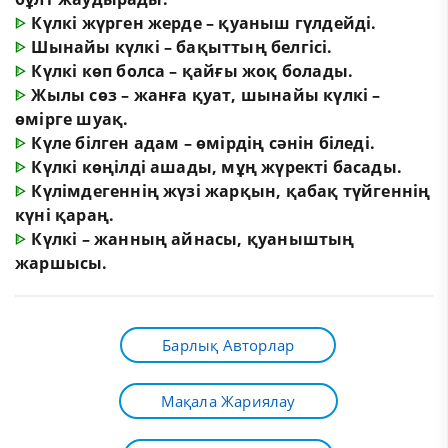
ᐈ
Күлкі жүрген жерде – қуаныш гүлдейді.
ᐈ
Шынайы күлкі – бақыттың белгісі.
ᐈ
Күлкі көп болса – қайғы жоқ болады.
ᐈ
Жылы сөз – жанға қуат, шынайы күлкі –
өмірге шуақ.
ᐈ
Күле білген адам – өмірдің сәнін біледі.
ᐈ
Күлкі көңілді ашады, мұң жүректі басады.
ᐈ
Күлімдегеннің жүзі жарқын, қабақ түйгеннің
күні қараң.
ᐈ
Күлкі – жанның айнасы, қуаныштың
жаршысы.
Барлық Авторлар
Мақала Жариялау