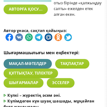
отыз бірінде «қалжыңдау
салты» ежелден етек
АВТОРҒА ҚОСУ...
алған екен.
Автор ұнаса, сақтап қойыңыз:
Шығармашылығы мен еңбектері:
МАҚАЛ-МӘТЕЛДЕР
ТАҚПАҚТАР
ҚҰТТЫҚТАУ, ТІЛЕКТЕР
ШЫҒАРМАЛАР
ЭССЕЛЕР
ᐈ
Күлкі – жүректің әсем әні.
ᐈ
Күлімдеген күн шуақ шашады, мұңайған
бұлт жаудырады.