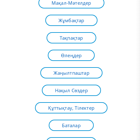
Мақал-Мәтелдер
Жұмбақтар
Тақпақтар
Өлеңдер
Жаңылтпаштар
Нақыл Сөздер
Құттықтау, Тілектер
Баталар