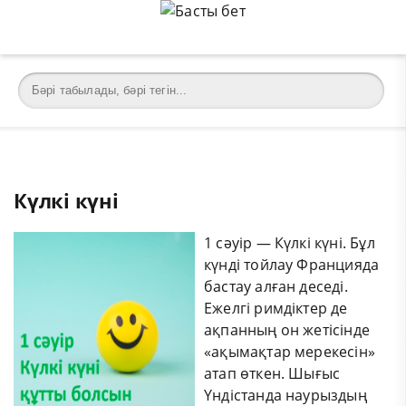
Күлкі күні
1 сәуір — Күлкі күні. Бұл
күнді тойлау Францияда
бастау алған деседі.
Ежелгі римдіктер де
ақпанның он жетісінде
«ақымақтар мерекесін»
атап өткен. Шығыс
Үндістанда наурыздың