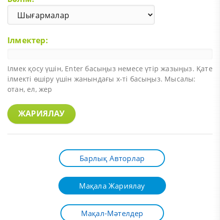
Ілмектер:
Ілмек қосу үшін,
Enter
басыңыз немесе үтір жазыңыз. Қате
ілмекті өшіру үшін жанындағы х-ті басыңыз. Мысалы:
отан, ел, жер
ЖАРИЯЛАУ
Барлық Авторлар
Мақала Жариялау
Мақал-Мәтелдер