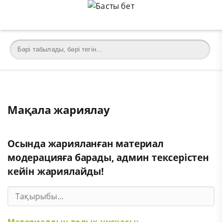
Мақала жариялау
Осында жарияланған материал
модерацияға барады, админ тексерістен
кейін жариялайды!
Материалдың толық нұсқасы: