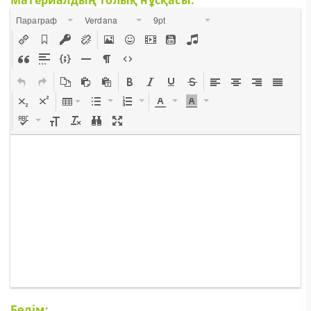
Параграф
Verdana
9pt
Бөлім: