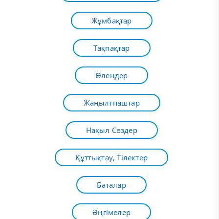
Жұмбақтар
Тақпақтар
Өлеңдер
Жаңылтпаштар
Нақыл Сөздер
Құттықтау, Тілектер
Баталар
Әңгімелер