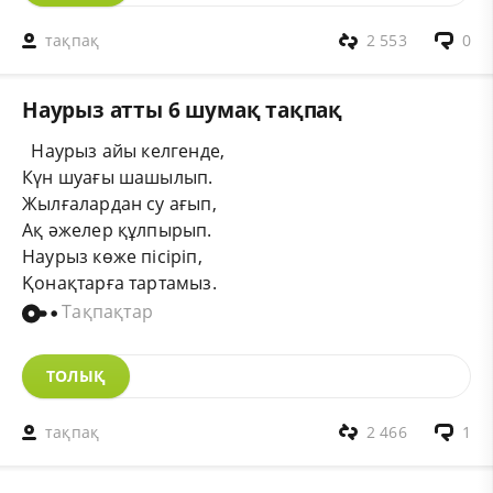
тақпақ
2 553
0
Наурыз атты 6 шумақ тақпақ
Наурыз айы келгенде,
Күн шуағы шашылып.
Жылғалардан су ағып,
Ақ әжелер құлпырып.
Наурыз көже пісіріп,
Қонақтарға тартамыз.
Тақпақтар
ТОЛЫҚ
тақпақ
2 466
1