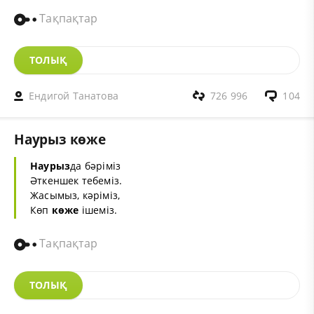
Тақпақтар
ТОЛЫҚ
Ендигой Танатова
726 996
104
Наурыз көже
Наурыз
да бәріміз
Әткеншек тебеміз.
Жасымыз, кәріміз,
Көп
көже
ішеміз.
Тақпақтар
ТОЛЫҚ