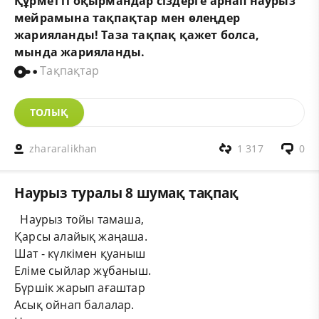
Құрметті оқырмандар сіздерге арнап наурыз
мейрамына тақпақтар мен өлеңдер
жарияланды! Таза тақпақ қажет болса,
мында
жарияланды.
Тақпақтар
ТОЛЫҚ
zhararalikhan
1 317
0
Наурыз туралы 8 шумақ тақпақ
Наурыз тойы тамаша,
Қарсы алайық жаңаша.
Шат - күлкімен қуаныш
Еліме сыйлар жұбаныш.
Бүршік жарып ағаштар
Асық ойнап балалар.