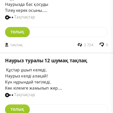
Наурызда бас қосуды
Тілеу керек осыны.....
Тақпақтар
ТОЛЫҚ
тақпақ
2 724
0
Наурыз туралы 12 шумақ тақпақ
Құстар ұшып келеді,
Наурыз келді алақай!
Күн нұрындай төгіледі,
Көк кілемге жамылып жер....
Тақпақтар
ТОЛЫҚ