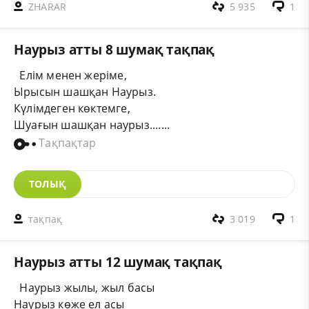
ZHARAR
5 935
1
Наурыз атты 8 шумақ тақпақ
Елім менен жеріме,
Ырысын шашқан Наурыз.
Күлімдеген көктемге,
Шуағын шашқан наурыз.......
Тақпақтар
ТОЛЫҚ
тақпақ
3 019
1
Наурыз атты 12 шумақ тақпақ
Наурыз жылы, жыл басы
Наурыз көже ел асы