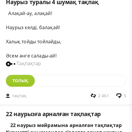
Наурыз туралы 4 шумақ тақпақ
Алақай-ау, алақай!
Наурыз келді, балақай!
Халық тойды тойлайды,
Әсем әнге салады-ай!
Тақпақтар
ТОЛЫҚ
тақпақ
2 461
5
22 наурызға арналған тақпақтар
22 наурыз мейрамына арналған тақпақтар