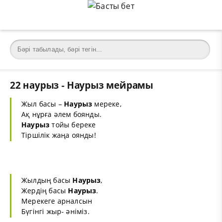
22 наурыз - Наурыз мейрамы
Жыл басы –
Наурыз
мереке,
Ақ нұрға әлем боянды.
Наурыз
тойы береке
Тіршілік жаңа оянды!
Жылдың басы
Наурыз
,
Жердің басы
Наурыз
.
Мерекеге арналсын
Бүгінгі жыр- әніміз.